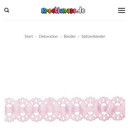
Zum
Inhalt
springen
Start
»
Dekoration
»
Bänder
»
Spitzenbänder