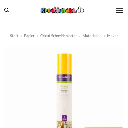
Zum
Inhalt
springen
Start
»
Papier
»
Cricut Schneideplotter
»
Materialien
»
Maker