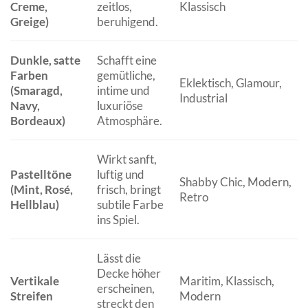
Creme,
zeitlos,
Klassisch
Greige)
beruhigend.
Dunkle, satte
Schafft eine
Farben
gemütliche,
Eklektisch, Glamour,
(Smaragd,
intime und
Industrial
Navy,
luxuriöse
Bordeaux)
Atmosphäre.
Wirkt sanft,
Pastelltöne
luftig und
Shabby Chic, Modern,
(Mint, Rosé,
frisch, bringt
Retro
Hellblau)
subtile Farbe
ins Spiel.
Lässt die
Decke höher
Vertikale
Maritim, Klassisch,
erscheinen,
Streifen
Modern
streckt den