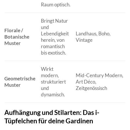
Raum optisch.
Bringt Natur
und
Florale /
Lebendigkeit
Landhaus, Boho,
Botanische
herein, von
Vintage
Muster
romantisch
bis exotisch.
Wirkt
modern,
Mid-Century Modern,
Geometrische
strukturiert
Art Déco,
Muster
und
Zeitgenössisch
dynamisch.
Aufhängung und Stilarten: Das i-
Tüpfelchen für deine Gardinen