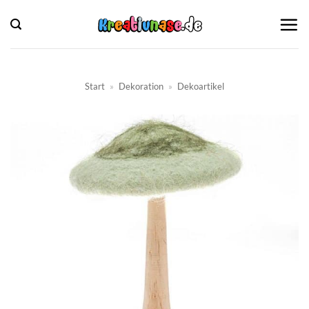
Zum
Inhalt
springen
Start
»
Dekoration
»
Dekoartikel