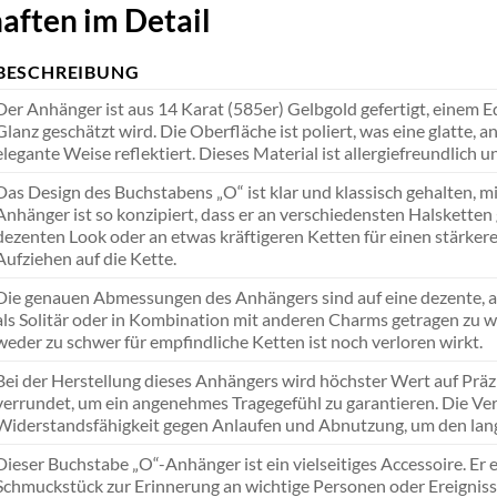
aften im Detail
BESCHREIBUNG
Der Anhänger ist aus 14 Karat (585er) Gelbgold gefertigt, einem E
Glanz geschätzt wird. Die Oberfläche ist poliert, was eine glatte,
elegante Weise reflektiert. Dieses Material ist allergiefreundlich
Das Design des Buchstabens „O“ ist klar und klassisch gehalten, mi
Anhänger ist so konzipiert, dass er an verschiedensten Halsketten
dezenten Look oder an etwas kräftigeren Ketten für einen stärkere
Aufziehen auf die Kette.
Die genauen Abmessungen des Anhängers sind auf eine dezente, a
als Solitär oder in Kombination mit anderen Charms getragen zu 
weder zu schwer für empfindliche Ketten ist noch verloren wirkt.
Bei der Herstellung dieses Anhängers wird höchster Wert auf Präzi
verrundet, um ein angenehmes Tragegefühl zu garantieren. Die Ver
Widerstandsfähigkeit gegen Anlaufen und Abnutzung, um den lang
Dieser Buchstabe „O“-Anhänger ist ein vielseitiges Accessoire. Er e
Schmuckstück zur Erinnerung an wichtige Personen oder Ereignisse