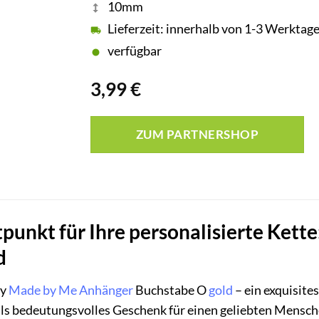
10mm
Lieferzeit: innerhalb von 1-3 Werktag
verfügbar
3,99
€
ZUM PARTNERSHOP
tpunkt für Ihre personalisierte Ket
d
ry
Made by Me
Anhänger
Buchstabe O
gold
– ein exquisite
 als bedeutungsvolles Geschenk für einen geliebten Mensch