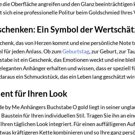
e die Oberfläche angreifen und den Glanz beeinträchtigen
sich eine professionelle Politur beim Goldschmied Ihres 
schenken: Ein Symbol der Wertschä
chenk, das von Herzen kommt und eine persönliche Note 
hl für jeden Anlass. Ob zum
Geburtstag
, zur Geburt, zur T
stabe ist ein Geschenk, das Emotionen weckt und eine bleib
eleganten Anhänger erhalten und wissen, dass er speziell 
araus ein Schmuckstück, das ein Leben lang geschätzt wir
ent für Ihren Look
 by Me Anhängers Buchstabe O gold liegt in seiner unglaubl
austein für Ihren individuellen Stil. Tragen Sie ihn an ei
n Ihren täglichen Look integriert. Für einen auffälligeren
twas kräftigeren Kette kombinieren und so Ihre ganz persö