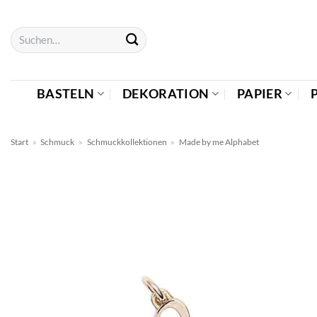
Zum
Inhalt
Suchen
springen
nach:
BASTELN
DEKORATION
PAPIER
Start
»
Schmuck
»
Schmuckkollektionen
»
Made by me Alphabet