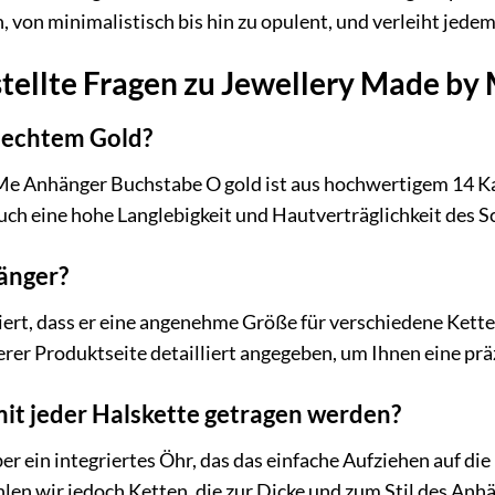
n, von minimalistisch bis hin zu opulent, und verleiht jede
stellte Fragen zu Jewellery Made b
s echtem Gold?
Me Anhänger Buchstabe O gold ist aus hochwertigem 14 Kara
uch eine hohe Langlebigkeit und Hautverträglichkeit des 
änger?
iert, dass er eine angenehme Größe für verschiedene Kett
er Produktseite detailliert angegeben, um Ihnen eine prä
it jeder Halskette getragen werden?
er ein integriertes Öhr, das das einfache Aufziehen auf di
n wir jedoch Ketten, die zur Dicke und zum Stil des Anh