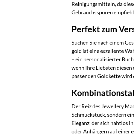
Reinigungsmitteln, da dies
Gebrauchsspuren empfiehlt 
Perfekt zum Ver
Suchen Sie nach einem Ges
gold ist eine exzellente Wa
– ein personalisierter Buch
wenn Ihre Liebsten diesen 
passenden Goldkette wird d
Kombinationstal
Der Reiz des Jewellery Made
Schmuckstück, sondern ein B
Eleganz, der sich nahtlos i
oder Anhängern auf einer e