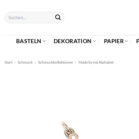
Zum
Inhalt
Suchen
springen
nach:
BASTELN
DEKORATION
PAPIER
Start
»
Schmuck
»
Schmuckkollektionen
»
Made by me Alphabet