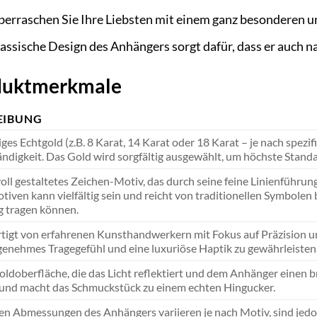
erraschen Sie Ihre Liebsten mit einem ganz besonderen u
assische Design des Anhängers sorgt dafür, dass er auch n
oduktmerkmale
EIBUNG
es Echtgold (z.B. 8 Karat, 14 Karat oder 18 Karat – je nach spezi
digkeit. Das Gold wird sorgfältig ausgewählt, um höchste Standard
oll gestaltetes Zeichen-Motiv, das durch seine feine Linienführun
iven kann vielfältig sein und reicht von traditionellen Symbolen 
 tragen können.
igt von erfahrenen Kunsthandwerkern mit Fokus auf Präzision und 
genehmes Tragegefühl und eine luxuriöse Haptik zu gewährleisten
oldoberfläche, die das Licht reflektiert und dem Anhänger einen br
 und macht das Schmuckstück zu einem echten Hingucker.
n Abmessungen des Anhängers variieren je nach Motiv, sind jedoch