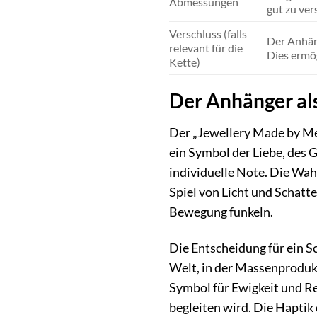
Abmessungen
gut zu ve
Verschluss (falls
Der Anhäng
relevant für die
Dies ermög
Kette)
Der Anhänger als
Der „Jewellery Made by Me A
ein Symbol der Liebe, des G
individuelle Note. Die Wah
Spiel von Licht und Schatte
Bewegung funkeln.
Die Entscheidung für ein S
Welt, in der Massenprodukt
Symbol für Ewigkeit und Re
begleiten wird. Die Haptik 