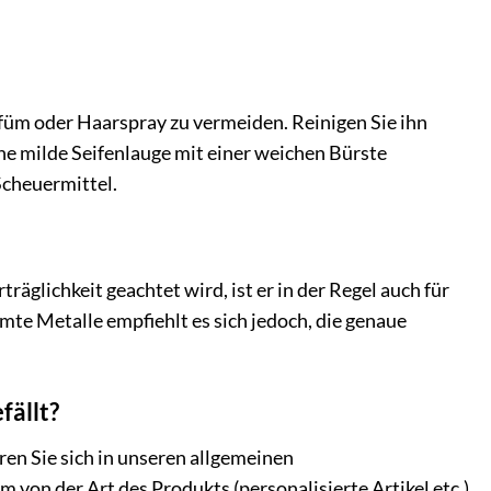
füm oder Haarspray zu vermeiden. Reinigen Sie ihn
ne milde Seifenlauge mit einer weichen Bürste
Scheuermittel.
äglichkeit geachtet wird, ist er in der Regel auch für
te Metalle empfiehlt es sich jedoch, die genaue
fällt?
ren Sie sich in unseren allgemeinen
von der Art des Produkts (personalisierte Artikel etc.)