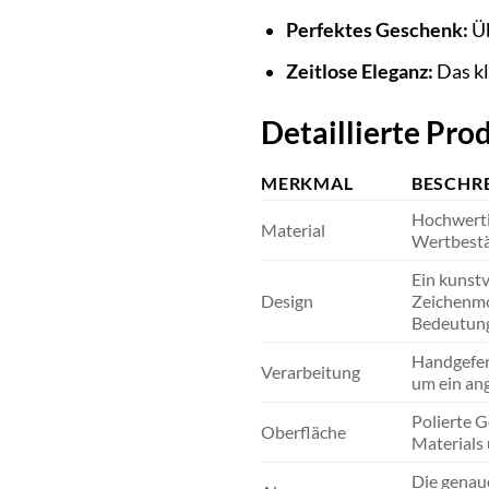
Perfektes Geschenk:
Üb
Zeitlose Eleganz:
Das kl
Detaillierte Pr
MERKMAL
BESCHR
Hochwertig
Material
Wertbestän
Ein kunstv
Design
Zeichenmot
Bedeutung
Handgefert
Verarbeitung
um ein an
Polierte G
Oberfläche
Materials
Die genaue