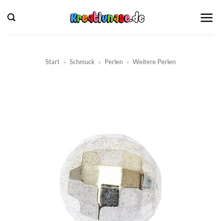
Zum
Inhalt
springen
Start
»
Schmuck
»
Perlen
»
Weitere Perlen