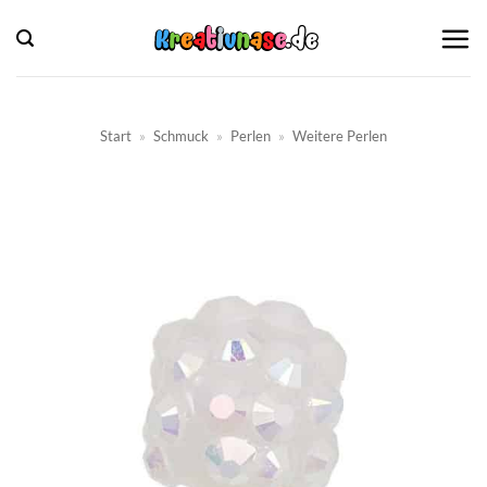
Zum
Inhalt
springen
Start
»
Schmuck
»
Perlen
»
Weitere Perlen