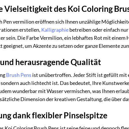
e Vielseitigkeit des Koi Coloring Br
 Pen vermilion eröffnen sich Ihnen unzählige Möglichkeit
rationen erstellen,
Kalligraphie
betreiben oder einfach nur
ter sein. Die Farbe Vermilion, ein lebhaftes Rot mit eine
kt geeignet, um Akzente zu setzen oder ganze Elemente zu
 und herausragende Qualität
ing
Brush Pens
ist unübertroffen. Jeder Stift ist gefüllt m
, sondern auch lichtecht ist. Das bedeutet, Ihre Kunstwerke
h zudem wunderbar mit Wasser vermischen, was Ihnen erlaubt
usätzliche Dimension der kreativen Gestaltung, die über da
g dank flexibler Pinselspitze
Koi Coloring Brush Pens ist seine feine und dennoch flexib