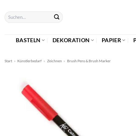
Zum
Inhalt
Suchen
springen
nach:
BASTELN
DEKORATION
PAPIER
Start
»
Künstlerbedarf
»
Zeichnen
»
Brush Pens & Brush Marker