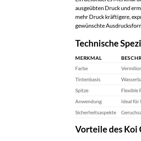
ausgeübten Druck und ermög
mehr Druck kräftigere, expr
gewünschte Ausdrucksform 
Technische Spez
MERKMAL
BESCH
Farbe
Vermilio
Tintenbasis
Wasserba
Spitze
Flexible 
Anwendung
Ideal für
Sicherheitsaspekte
Geruchsar
Vorteile des Koi