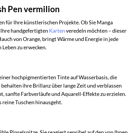
ush Pen vermilion
en für Ihre künstlerischen Projekte. Ob Sie Manga
 Ihre handgefertigten
Karten
veredeln möchten – dieser
m Hauch von Orange, bringt Wärme und Energie in jede
m Leben zu erwecken.
it einer hochpigmentierten Tinte auf Wasserbasis, die
 behalten ihre Brillanz über lange Zeit und verblassen
, sanfte Farbverläufe und Aquarell-Effekte zu erzielen.
s reine Tuschen hinausgeht.
le Pinselspitze. Sie reagiert sensibel auf den von Ihnen