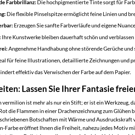
e Farbbrillanz:
Die hochpigmentierte Tinte sorgt für Farb
ng:
Die flexible Pinselspitze ermöglicht feine Linien und bre
erbar:
Erzeugen Sie sanfte Farbverläufe und eigene Nuance
:
Ihre Kunstwerke bleiben dauerhaft schön und verblassen 
ei:
Angenehme Handhabung ohne störende Gerüche und sich
eal für feine Illustrationen, detaillierte Zeichnungen und p
indert effektiv das Verwischen der Farbe auf dem Papier.
iten: Lassen Sie Ihrer Fantasie freie
ermilion ist mehr als nur ein Stift; er ist ein Werkzeug, da
 Rot die Flammen in einer Drachenzeichnung zum Glühen br
schriebenen Botschaften mit Wärme und Ausdruckskraft ve
n-Farbe eröffnet Ihnen die Freiheit, nahezu jedes Motiv mi