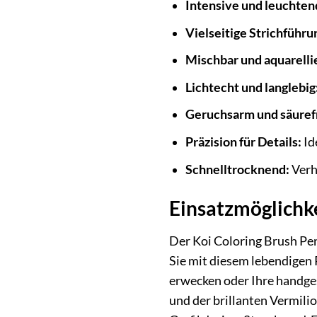
Intensive und leuchtend
Vielseitige Strichführu
Mischbar und aquarelli
Lichtecht und langlebig
Geruchsarm und säurefr
Präzision für Details:
Id
Schnelltrocknend:
Verh
Einsatzmöglichke
Der Koi Coloring Brush Pen v
Sie mit diesem lebendigen
erwecken oder Ihre handge
und der brillanten Vermilio