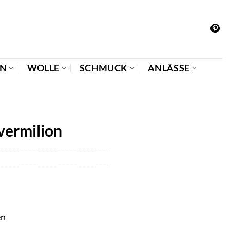
EN
WOLLE
SCHMUCK
ANLÄSSE
vermilion
en