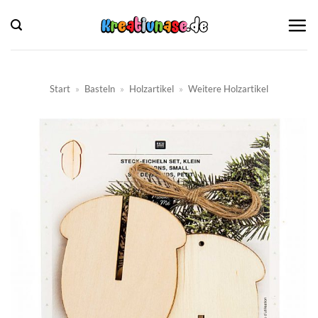
Zum
Inhalt
springen
Start
»
Basteln
»
Holzartikel
»
Weitere Holzartikel