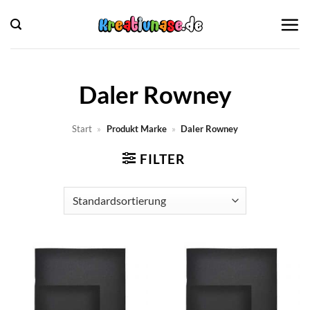
Zum
Inhalt
springen
Daler Rowney
Start
»
Produkt Marke
»
Daler Rowney
FILTER