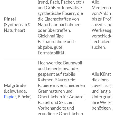
(rund, flach, Fächer, etc.)
Alle
und Größen. Innovative
Mediennutz
synthetische Fasern, die
von Anfäng
Pinsel
die Eigenschaften von
bis zu Profis,
(Synthetisch &
Naturhaar nachahmen
spezifische
Naturhaar)
oder übertreffen.
Werkzeuge 
Gleichmäßige
verschieden
Farbaufnahme und -
Techniken
abgabe, gute
suchen.
Formstabilität.
Hochwertige Baumwoll-
und Leinenleinwände,
gespannt auf stabile
Alle Künstler
Rahmen. Säurefreie
die einen
Malgründe
Papiere in verschiedenen
zuverlässig
(Leinwände,
Grammaturen und
und langleb
Papier
, Blöcke)
Oberflächen für Aquarell,
Untergrund 
Pastell und Skizzen.
ihre Werke
Vorbehandelte und
benötigen.
grundierte Oberflächen