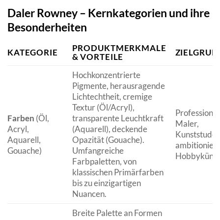
Daler Rowney – Kernkategorien und ihre
Besonderheiten
PRODUKTMERKMALE
KATEGORIE
ZIELGRUP
& VORTEILE
Hochkonzentrierte
Pigmente, herausragende
Lichtechtheit, cremige
Textur (Öl/Acryl),
Professionel
Farben
(Öl,
transparente Leuchtkraft
Maler,
Acryl,
(Aquarell), deckende
Kunststuden
Aquarell,
Opazität (Gouache).
ambitionier
Gouache)
Umfangreiche
Hobbykünstl
Farbpaletten, von
klassischen Primärfarben
bis zu einzigartigen
Nuancen.
Breite Palette an Formen