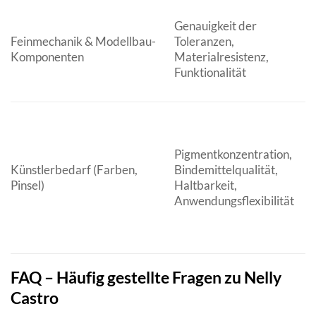
Genauigkeit der
M
Feinmechanik & Modellbau-
Toleranzen,
U
Komponenten
Materialresistenz,
I
Funktionalität
Pigmentkonzentration,
M
Künstlerbedarf (Farben,
Bindemittelqualität,
I
Pinsel)
Haltbarkeit,
K
Anwendungsflexibilität
FAQ – Häufig gestellte Fragen zu Nelly
Castro