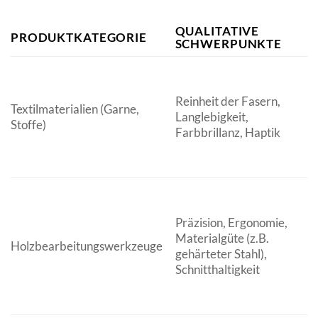
QUALITATIVE
PRODUKTKATEGORIE
Z
SCHWERPUNKTE
S
Reinheit der Fasern,
Textilmaterialien (Garne,
H
Langlebigkeit,
Stoffe)
M
Farbbrillanz, Haptik
Q
Präzision, Ergonomie,
H
Materialgüte (z.B.
Holzbearbeitungswerkzeuge
M
gehärteter Stahl),
M
Schnitthaltigkeit