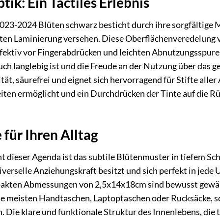
ik: Ein Tactiles Erlebnis
023-2024 Blüten schwarz besticht durch ihre sorgfältige 
tten Laminierung versehen. Diese Oberflächenveredelung v
ffektiv vor Fingerabdrücken und leichten Abnutzungsspuren
ch langlebig ist und die Freude an der Nutzung über das g
tät, säurefrei und eignet sich hervorragend für Stifte alle
leiten ermöglicht und ein Durchdrücken der Tinte auf die R
für Ihren Alltag
 dieser Agenda ist das subtile Blütenmuster in tiefem Sch
iverselle Anziehungskraft besitzt und sich perfekt in jede
pakten Abmessungen von 2,5x14x18cm sind bewusst gewählt
ie meisten Handtaschen, Laptoptaschen oder Rucksäcke, so
en. Die klare und funktionale Struktur des Innenlebens, d