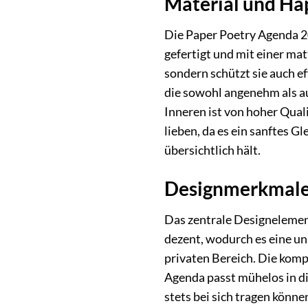
Material und Hapt
Die Paper Poetry Agenda 2
gefertigt und mit einer ma
sondern schützt sie auch e
die sowohl angenehm als au
Inneren ist von hoher Quali
lieben, da es ein sanftes G
übersichtlich hält.
Designmerkmale 
Das zentrale Designelement
dezent, wodurch es eine un
privaten Bereich. Die kom
Agenda passt mühelos in d
stets bei sich tragen könn