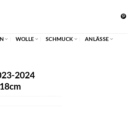
EN
WOLLE
SCHMUCK
ANLÄSSE
023-2024
x18cm