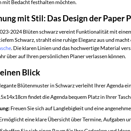
n mit Bedacht festhalten möchten.
ung mit Stil: Das Design der Paper 
23-2024 Blüten schwarz vereint Funktionalität mit einem 
iefem Schwarz, strahlt eine ruhige Eleganz aus und macht
asche
. Die klaren Linien und das hochwertige Material ve
ahr über auf Ihren persönlichen Planer verlassen können.
 einen Blick
egante Blütenmuster in Schwarz verleiht Ihrer Agenda ein
5x14x18cm findet die Agenda bequem Platz in Ihrer Tasche u
ung:
Freuen Sie sich auf Langlebigkeit und eine angenehme 
Ermöglicht eine klare Übersicht über Termine, Aufgaben u
Schaffen Sie sich einen Raum für Ihre Gedanken und Ideen,