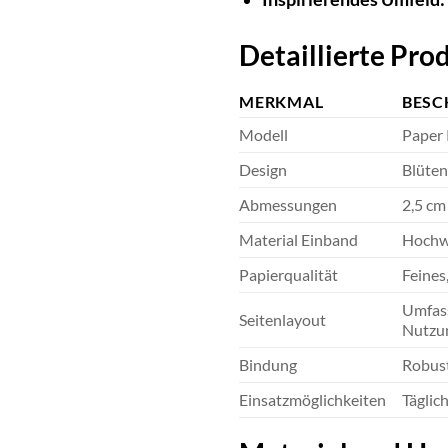
Detaillierte Pr
MERKMAL
BESC
Modell
Paper
Design
Blüten
Abmessungen
2,5 cm
Material Einband
Hochwe
Papierqualität
Feines
Umfass
Seitenlayout
Nutzu
Bindung
Robust
Einsatzmöglichkeiten
Täglic