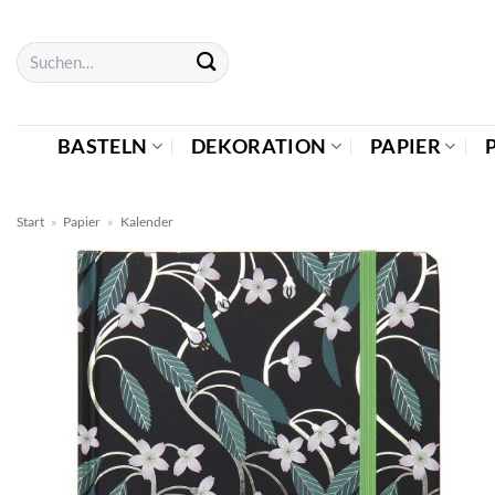
Zum
Inhalt
Suchen
springen
nach:
BASTELN
DEKORATION
PAPIER
Start
»
Papier
»
Kalender