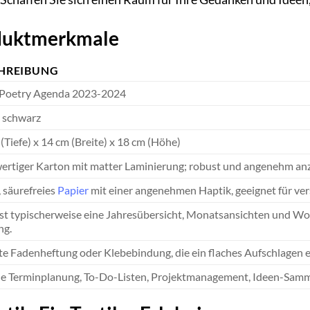
oduktmerkmale
HREIBUNG
 Poetry Agenda 2023-2024
 schwarz
 (Tiefe) x 14 cm (Breite) x 18 cm (Höhe)
rtiger Karton mit matter Laminierung; robust und angenehm anz
, säurefreies
Papier
mit einer angenehmen Haptik, geeignet für ve
t typischerweise eine Jahresübersicht, Monatsansichten und Woch
ng.
e Fadenheftung oder Klebebindung, die ein flaches Aufschlagen er
he Terminplanung, To-Do-Listen, Projektmanagement, Ideen-Samm