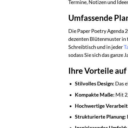
Termine, Notizen und Idee
Umfassende Plan
Die Paper Poetry Agenda 20
dezenten Blütenmuster in t
Schreibtisch und in jeder
T
sodass Sie sich das ganze J
Ihre Vorteile auf
Stilvolles Design:
Das el
Kompakte Maße:
Mit 2,
Hochwertige Verarbeit
Strukturierte Planung:
Inspirierendes Umfeld: