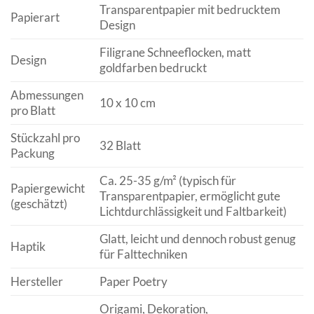
Transparentpapier mit bedrucktem
Papierart
Design
Filigrane Schneeflocken, matt
Design
goldfarben bedruckt
Abmessungen
10 x 10 cm
pro Blatt
Stückzahl pro
32 Blatt
Packung
Ca. 25-35 g/m² (typisch für
Papiergewicht
Transparentpapier, ermöglicht gute
(geschätzt)
Lichtdurchlässigkeit und Faltbarkeit)
Glatt, leicht und dennoch robust genug
Haptik
für Falttechniken
Hersteller
Paper Poetry
Origami, Dekoration,