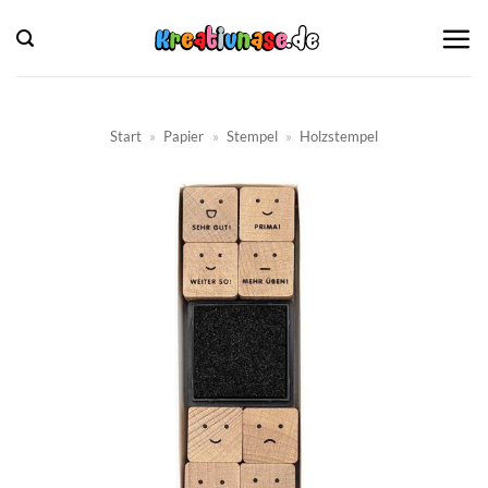
Zum
Inhalt
springen
Start
»
Papier
»
Stempel
»
Holzstempel