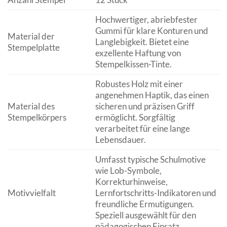
Hochwertiger, abriebfester
Gummi für klare Konturen und
Material der
Langlebigkeit. Bietet eine
Stempelplatte
exzellente Haftung von
Stempelkissen-Tinte.
Robustes Holz mit einer
angenehmen Haptik, das einen
Material des
sicheren und präzisen Griff
Stempelkörpers
ermöglicht. Sorgfältig
verarbeitet für eine lange
Lebensdauer.
Umfasst typische Schulmotive
wie Lob-Symbole,
Korrekturhinweise,
Motivvielfalt
Lernfortschritts-Indikatoren und
freundliche Ermutigungen.
Speziell ausgewählt für den
pädagogischen Einsatz.