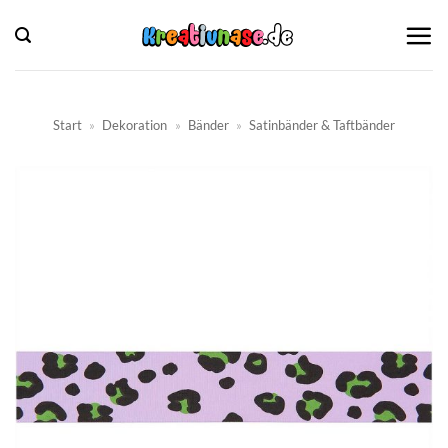
Zum
Inhalt
springen
Start
»
Dekoration
»
Bänder
»
Satinbänder & Taftbänder