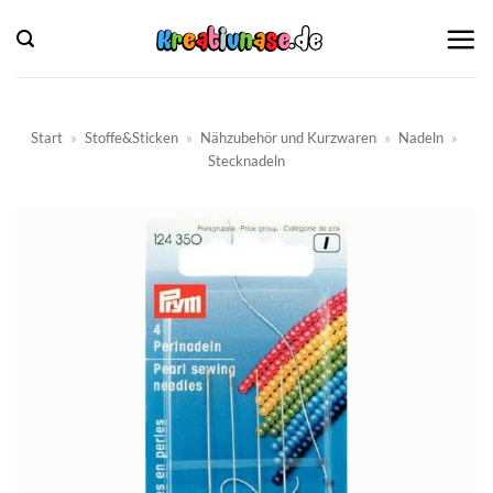
Zum
Inhalt
springen
Start
»
Stoffe&Sticken
»
Nähzubehör und Kurzwaren
»
Nadeln
»
Stecknadeln