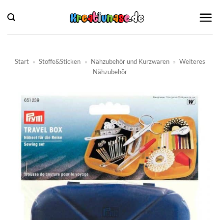
Zum
Inhalt
springen
Start
»
Stoffe&Sticken
»
Nähzubehör und Kurzwaren
»
Weiteres
Nähzubehör