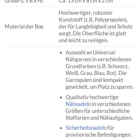
Größe (L x B x H)
Ca. 13 cm x 8 cm x 2 cm
Hochwertiger, robuster
Kunststoff (z.B. Polypropylen),
Material der Box
der für Langlebigkeit und Schutz
sorgt. Die Oberfläche ist glatt
und leicht zu reinigen.
Auswahl an Universal-
Nähgarnen in verschiedenen
Grundfarben (z.B. Schwarz,
Weiß, Grau, Blau, Rot). Die
Garnspulen sind kompakt
gewickelt, um Platz zu sparen.
Qualitativ hochwertige
Nähnadeln
in verschiedenen
Größen für unterschiedliche
Stoffarten und Nähaufgaben.
Sicherheitsnadeln
für
provisorische Befestigungen.