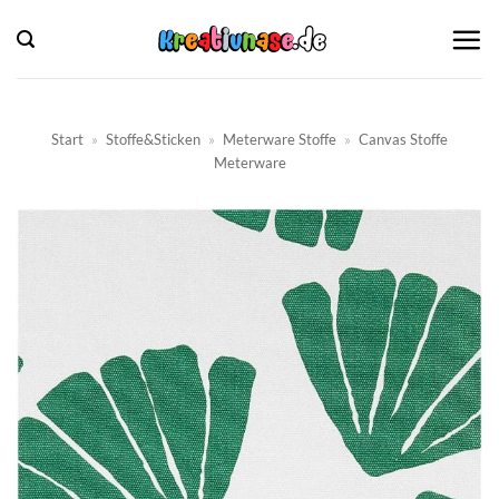
Zum
Inhalt
springen
Start
»
Stoffe&Sticken
»
Meterware Stoffe
»
Canvas Stoffe
Meterware