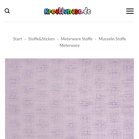
Zum
Inhalt
springen
Start
»
Stoffe&Sticken
»
Meterware Stoffe
»
Musselin Stoffe
Meterware