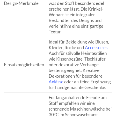
Design-Merkmale
was den Stoff besonders edel
erscheinen lässt. Die Krinkel-
Webart ist ein integraler
Bestandteil des Designs und
verleiht ihm eine einzigartige
Textur.
Ideal für Bekleidung wie Blusen,
Kleider, Röcke und
Accessoires
.
Auch für stilvolle Heimtextilien
wie Kissenbezüge, Tischläufer
Einsatzmöglichkeiten
oder dekorative Vorhänge
bestens geeignet. Kreative
Dekorationen für besondere
Anlässe
oder als feine Ergänzung
für handgemachte Geschenke.
Für langanhaltende Freude am
Stoff empfehlen wir eine
schonende Maschinenwäsche bei
30°C im Schonwaschgang.