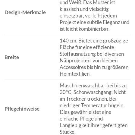
und Weiß. Das Muster ist
klassisch und vielseitig
Design-Merkmale
einsetzbar, verleiht jedem
Projekt eine subtile Eleganz und
ist leicht kombinierbar.
140 cm. Bietet eine großzügige
Fläche für eine effiziente
Stoffausnutzung bei diversen
Breite
Nähprojekten, von kleinen
Accessoires bis hin zu größeren
Heimtextilien.
Maschinenwaschbar bei bis zu
30°C, Schonwaschgang. Nicht
im Trockner trocknen. Bei
niedriger Temperatur bügeln.
Pflegehinweise
Dies gewährleistet eine
einfache Pflege und
Langlebigkeit Ihrer gefertigten
Stücke.