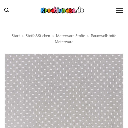
Zum
Inhalt
springen
Start
»
Stoffe&Sticken
»
Meterware Stoffe
»
Baumwollstoffe
Meterware