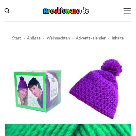
Zum
Inhalt
springen
Start
»
Anlässe
»
Weihnachten
»
Adventskalender
»
Inhalte