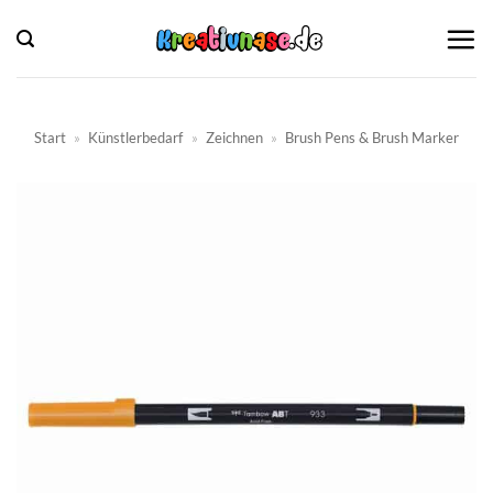
Zum
Inhalt
springen
Start
»
Künstlerbedarf
»
Zeichnen
»
Brush Pens & Brush Marker