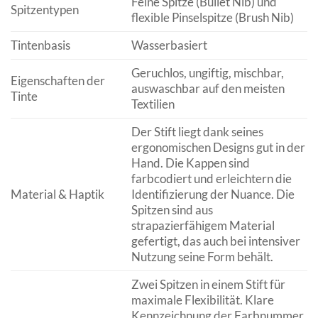
Feine Spitze (Bullet Nib) und
Spitzentypen
flexible Pinselspitze (Brush Nib)
Tintenbasis
Wasserbasiert
Geruchlos, ungiftig, mischbar,
Eigenschaften der
auswaschbar auf den meisten
Tinte
Textilien
Der Stift liegt dank seines
ergonomischen Designs gut in der
Hand. Die Kappen sind
farbcodiert und erleichtern die
Material & Haptik
Identifizierung der Nuance. Die
Spitzen sind aus
strapazierfähigem Material
gefertigt, das auch bei intensiver
Nutzung seine Form behält.
Zwei Spitzen in einem Stift für
maximale Flexibilität. Klare
Kennzeichnung der Farbnummer