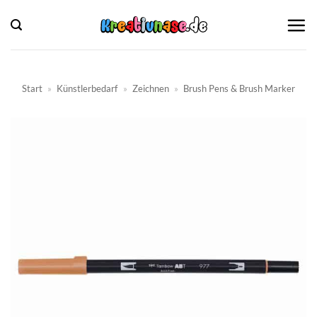
Zum
Inhalt
springen
Start
»
Künstlerbedarf
»
Zeichnen
»
Brush Pens & Brush Marker