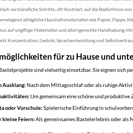
nfach verständliche Schritte, oft illustriert, auf die Bedürfnisse v
erwiegend alltägliche Haushaltsmaterialien wie Papier, Pappe, Kle
kus auf ungiftige Materialien und altersgerechte Handhabung, Hin
ärkt Konzentration, Geduld, Sprachentwicklung und Selbstvertra
zmöglichkeiten für zu Hause und unt
astelprojekte sind vielseitig einsetzbar. Sie eignen sich pe
n Ausklang:
Nach dem Mittagsschlaf oder als ruhige Aktiv
aktivitäten:
Um gemeinsam eine schöne und produktive Ze
ta oder Vorschule:
Spielerische Einführung in schulvorber
 kleine Feiern:
Als gemeinsames Bastelerlebnis oder als Mö