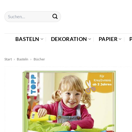
Zum
Inhalt
Suchen
springen
nach:
BASTELN
DEKORATION
PAPIER
Start
»
Basteln
»
Bücher