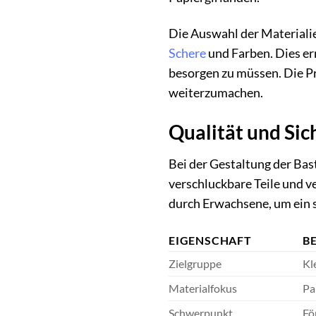
Die Auswahl der Materialie
Schere
und Farben. Dies er
besorgen zu müssen. Die Pro
weiterzumachen.
Qualität und Sic
Bei der Gestaltung der Bas
verschluckbare Teile und 
durch Erwachsene, um ein s
EIGENSCHAFT
B
Zielgruppe
Kl
Materialfokus
Pa
Schwerpunkt
Fö