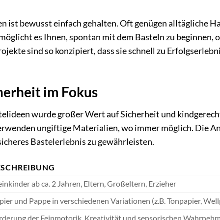
n ist bewusst einfach gehalten. Oft genügen alltägliche H
möglicht es Ihnen, spontan mit dem Basteln zu beginnen, o
jekte sind so konzipiert, dass sie schnell zu Erfolgserleb
herheit im Fokus
telideen wurde großer Wert auf Sicherheit und kindgerech
verwenden ungiftige Materialien, wo immer möglich. Die A
icheres Bastelerlebnis zu gewährleisten.
ESCHREIBUNG
einkinder ab ca. 2 Jahren, Eltern, Großeltern, Erzieher
pier und Pappe in verschiedenen Variationen (z.B. Tonpapier, Well
rderung der Feinmotorik, Kreativität und sensorischen Wahrneh