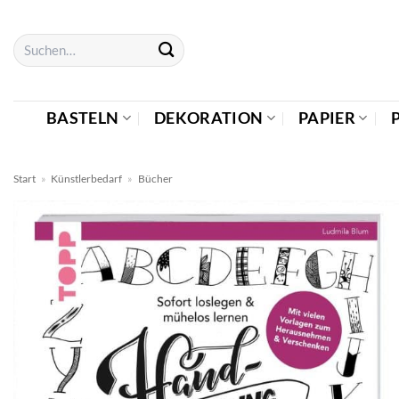
Zum
Inhalt
Suchen
springen
nach:
BASTELN
DEKORATION
PAPIER
Start
»
Künstlerbedarf
»
Bücher