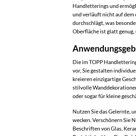
Handletterings und ermöglic
und verläuft nicht auf dem
durchschlägt, was besonder
Oberfläche ist glatt genug,
Anwendungsgebiet
Die im TOPP Handlettering 
vor, Sie gestalten individ
kreieren einzigartige Gesc
stilvolle Wanddekorationen 
oder sogar für kleine geschä
Nutzen Sie das Gelernte, u
wecken. Verschönern Sie No
Beschriften von Glas, Kera