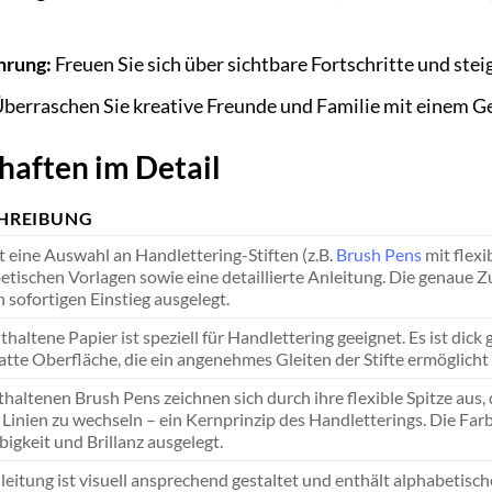
hrung:
Freuen Sie sich über sichtbare Fortschritte und stei
berraschen Sie kreative Freunde und Familie mit einem Ge
haften im Detail
HREIBUNG
t eine Auswahl an Handlettering-Stiften (z.B.
Brush Pens
mit flexi
etischen Vorlagen sowie eine detaillierte Anleitung. Die genaue Zu
n sofortigen Einstieg ausgelegt.
thaltene Papier ist speziell für Handlettering geeignet. Es ist dic
latte Oberfläche, die ein angenehmes Gleiten der Stifte ermöglicht
thaltenen Brush Pens zeichnen sich durch ihre flexible Spitze aus
 Linien zu wechseln – ein Kernprinzip des Handletterings. Die Far
bigkeit und Brillanz ausgelegt.
leitung ist visuell ansprechend gestaltet und enthält alphabeti