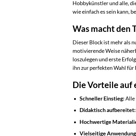
Hobbykünstler und alle, di
wie einfach es sein kann, 
Was macht den T
Dieser Block ist mehr als n
motivierende Weise näher
loszulegen und erste Erfo
ihn zur perfekten Wahl für 
Die Vorteile auf 
Schneller Einstieg:
Alle
Didaktisch aufbereitet:
Hochwertige Materiali
Vielseitige Anwendung