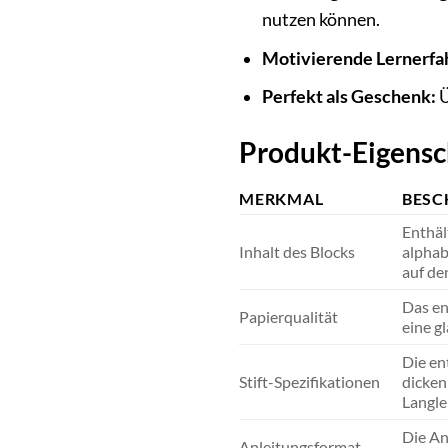
nutzen können.
Motivierende Lernerfa
Perfekt als Geschenk:
Ü
Produkt-Eigensc
MERKMAL
BESC
Enthäl
Inhalt des Blocks
alphab
auf de
Das en
Papierqualität
eine g
Die en
Stift-Spezifikationen
dicken
Langle
Die An
Anleitungsformat