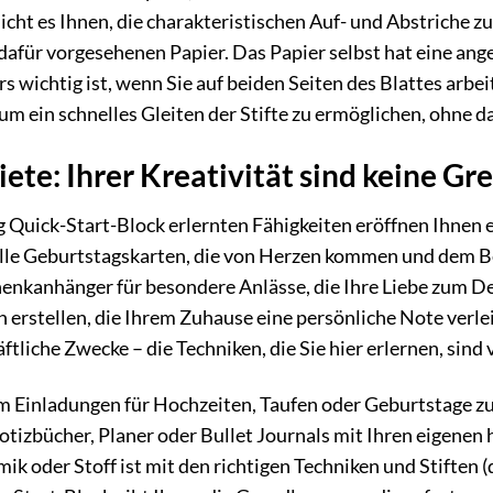
ht es Ihnen, die charakteristischen Auf- und Abstriche zu r
 dafür vorgesehenen Papier. Das Papier selbst hat eine an
s wichtig ist, wenn Sie auf beiden Seiten des Blattes arbe
 um ein schnelles Gleiten der Stifte zu ermöglichen, ohne d
e: Ihrer Kreativität sind keine Gr
Quick-Start-Block erlernten Fähigkeiten eröffnen Ihnen ein
uelle Geburtstagskarten, die von Herzen kommen und dem B
henkanhänger für besondere Anlässe, die Ihre Liebe zum D
erstellen, die Ihrem Zuhause eine persönliche Note verleih
ftliche Zwecke – die Techniken, die Sie hier erlernen, sind v
m Einladungen für Hochzeiten, Taufen oder Geburtstage zu g
tizbücher, Planer oder Bullet Journals mit Ihren eigenen
mik oder Stoff ist mit den richtigen Techniken und Stiften