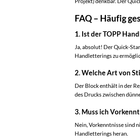
Projekt) denkbar. Der Quic
FAQ – Häufig ges
1. Ist der TOPP Hand
Ja, absolut! Der Quick-Star
Handletterings zu ermöglich
2. Welche Art von St
Der Block enthält in der Re
des Drucks zwischen dünnen
3. Muss ich Vorkenn
Nein, Vorkenntnisse sind ni
Handletterings heran.