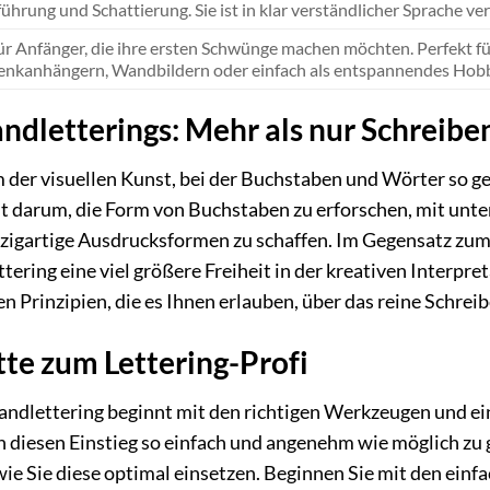
führung und Schattierung. Sie ist in klar verständlicher Sprache v
für Anfänger, die ihre ersten Schwünge machen möchten. Perfekt f
nkanhängern, Wandbildern oder einfach als entspannendes Hobb
ndletterings: Mehr als nur Schreibe
m der visuellen Kunst, bei der Buchstaben und Wörter so ge
ht darum, die Form von Buchstaben zu erforschen, mit unte
nzigartige Ausdrucksformen zu schaffen. Im Gegensatz zu
ttering eine viel größere Freiheit in der kreativen Interp
en Prinzipien, die es Ihnen erlauben, über das reine Schre
tte zum Lettering-Profi
dlettering beginnt mit den richtigen Werkzeugen und ein
 diesen Einstieg so einfach und angenehm wie möglich zu ge
ie Sie diese optimal einsetzen. Beginnen Sie mit den einfa