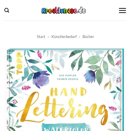
Zum
Inhalt
springen
Start
»
Künstlerbedarf
»
Bücher