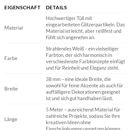
EIGENSCHAFT
DETAILS
Hochwertiger Tüll mit
eingearbeiteten Glitzerpartikeln. Das
Material
Material ist leicht, aber reißfest und
fühlt sich angenehm an.
Strahlendes Weiß – ein vielseitiger
Farbton, der sich harmonisch in
Farbe
verschiedenste Farbkonzepte einfügt
und für Reinheit und Eleganz steht.
38 mm – eine ideale Breite, die
sowohl für feine Akzente als auch für
Breite
auffälligere Dekorationen geeignet
ist und sich gut handhaben lässt.
5 Meter – ausreichend Material für
zahlreiche Projekte, sodass Sie Ihre
Länge
kreativen Ideen ohne
Einschränkungen umsetzen können.