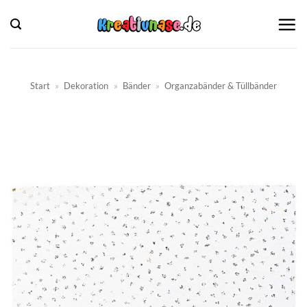
Zum
Inhalt
springen
Start
»
Dekoration
»
Bänder
»
Organzabänder & Tüllbänder