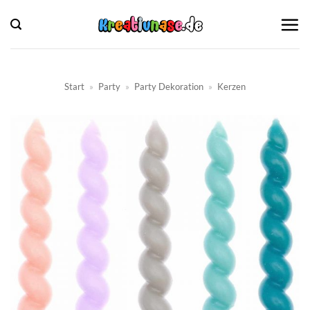
Zum
Inhalt
springen
Start
»
Party
»
Party Dekoration
»
Kerzen