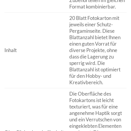
Zubehörteilen im gleichen
Format kombinierbar.
20 Blatt Fotokarton mit
jeweils einer Schutz-
Pergaminseite. Diese
Blattanzahl bietet Ihnen
einen guten Vorrat für
Inhalt
diverse Projekte, ohne
dass die Lagerung zu
sperrig wird. Die
Blattanzahl ist optimiert
für den Hobby- und
Kreativbereich.
Die Oberfläche des
Fotokartons ist leicht
texturiert, was für eine
angenehme Haptik sorgt
und ein Verrutschen von
eingeklebten Elementen