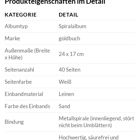
Produkteigenschaften im Detail
KATEGORIE
DETAIL
Albumtyp
Spiralalbum
Marke
goldbuch
Außenmaße (Breite
24 x 17 cm
x Höhe)
Seitenanzahl
40 Seiten
Seitenfarbe
Weiß
Einbandmaterial
Leinen
Farbe des Einbands
Sand
Metallspirale (innenliegend, stört
Bindung
nicht beim Umblättern)
Hochwertig, säurefrei und