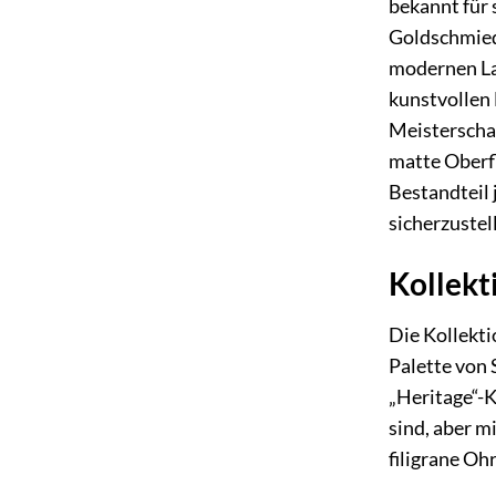
bekannt für 
Goldschmied
modernen Las
kunstvollen 
Meisterschaf
matte Oberfl
Bestandteil 
sicherzustel
Kollekt
Die Kollekti
Palette von 
„Heritage“-K
sind, aber m
filigrane Oh