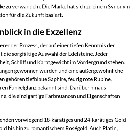
ke zu verwandeln. Die Marke hat sich zu einem Synonym
ion für die Zukunft basiert.
blick in die Exzellenz
render Prozess, der auf einer tiefen Kenntnis der
 die sorgfältige Auswahl der Edelsteine. Jeder
rheit, Schliff und Karatgewicht im Vordergrund stehen.
ingungen gewonnen wurden und eine außergewöhnliche
n gehören tiefblaue Saphire, feurig rote Rubine,
ren Funkelglanz bekannt sind. Darüber hinaus
eine, die einzigartige Farbnuancen und Eigenschaften
rwenden vorwiegend 18-karätiges und 24-karätiges Gold
ld bis hin zu romantischem Roségold. Auch Platin,