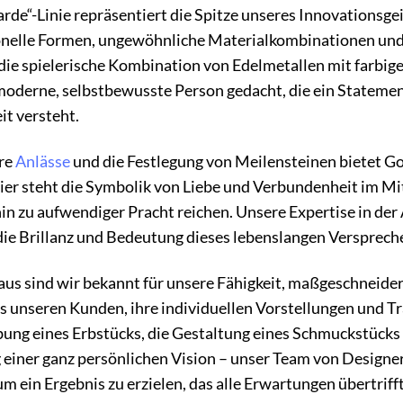
rde“-Linie repräsentiert die Spitze unseres Innovationsgei
nelle Formen, ungewöhnliche Materialkombinationen und e
ie spielerische Kombination von Edelmetallen mit farbige
 moderne, selbstbewusste Person gedacht, die ein Stateme
it versteht.
re
Anlässe
und die Festlegung von Meilensteinen bietet Go
ier steht die Symbolik von Liebe und Verbundenheit im Mit
hin zu aufwendiger Pracht reichen. Unsere Expertise in d
die Brillanz und Bedeutung dieses lebenslangen Versprech
us sind wir bekannt für unsere Fähigkeit, maßgeschneider
s unseren Kunden, ihre individuellen Vorstellungen und T
ng eines Erbstücks, die Gestaltung eines Schmuckstücks z
g einer ganz persönlichen Vision – unser Team von Design
 ein Ergebnis zu erzielen, das alle Erwartungen übertrifft