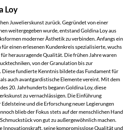
a Loy
schen Juwelierskunst zurück. Gegründet von einer
ionen weitergegeben wurde, entstand Goldina Loy aus
cksformen moderner Ästhetik zu verbinden. Anfangs ein
n für einen erlesenen Kundenkreis spezialisierte, wuchs
ür herausragende Qualität. Die frühen Jahre waren
cktechniken, von der Granulation bis zur
. Diese fundierte Kenntnis bildete das Fundament für
t als auch avantgardistische Elemente vereint. Mit dem
des 20. Jahrhunderts begann Goldina Loy, diese
erkskunst zu vernachlässigen. Die Einführung
 Edelsteine und die Erforschung neuer Legierungen
nnoch blieb der Fokus stets auf der menschlichen Hand
ein Schmuckstück von gut zu außergewöhnlich machen.
ne Innovationskraft, seine kompromisslose Qualität und