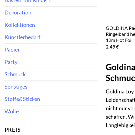
Basteln mit Kindern
Dekoration
Kollektionen
GOLDINA Pac
Ringelband h
Künstlerbedarf
12m Hot Foil
2,49
€
Papier
Party
Goldina
Schmuck
Schmuc
Sonstiges
Goldina Loy 
Stoffe&Sticken
Leidenschaft
nicht nur v
Wolle
schaffen. Wi
Langlebigkei
PREIS