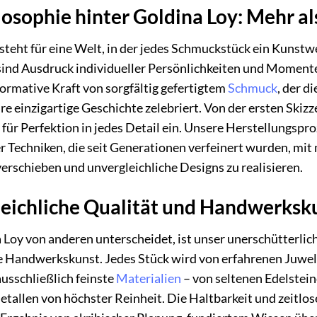
losophie hinter Goldina Loy: Mehr a
steht für eine Welt, in der jedes Schmuckstück ein Kunstwe
ind Ausdruck individueller Persönlichkeiten und Momente,
formative Kraft von sorgfältig gefertigtem
Schmuck
, der d
hre einzigartige Geschichte zelebriert. Von der ersten Skizz
ür Perfektion in jedes Detail ein. Unsere Herstellungsp
er Techniken, die seit Generationen verfeinert wurden, mi
erschieben und unvergleichliche Designs zu realisieren.
eichliche Qualität und Handwerksk
 Loy von anderen unterscheidet, ist unser unerschütterli
 Handwerkskunst. Jedes Stück wird von erfahrenen Juwelie
usschließlich feinste
Materialien
– von seltenen Edelstein
etallen von höchster Reinheit. Die Haltbarkeit und zeitlo