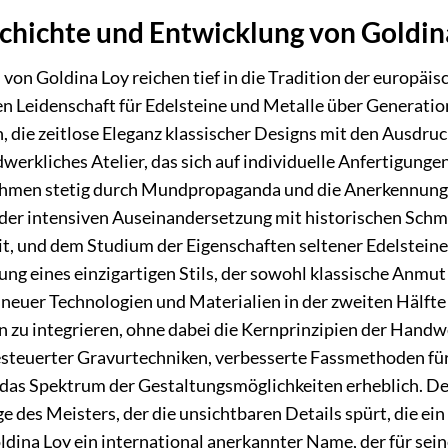
chichte und Entwicklung von Goldin
von Goldina Loy reichen tief in die Tradition der europäi
en Leidenschaft für Edelsteine und Metalle über Generat
die zeitlose Eleganz klassischer Designs mit den Ausdru
dwerkliches Atelier, das sich auf individuelle Anfertigunge
hmen stetig durch Mundpropaganda und die Anerkennung f
der intensiven Auseinandersetzung mit historischen Schmu
it, und dem Studium der Eigenschaften seltener Edelsteine
ung eines einzigartigen Stils, der sowohl klassische Anmu
uer Technologien und Materialien in der zweiten Hälfte 
 zu integrieren, ohne dabei die Kernprinzipien der Handw
esteuerter Gravurtechniken, verbesserte Fassmethoden für
das Spektrum der Gestaltungsmöglichkeiten erheblich. De
 des Meisters, der die unsichtbaren Details spürt, die 
ldina Loy ein international anerkannter Name, der für sei