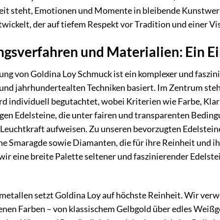
keit steht, Emotionen und Momente in bleibende Kunstwer
twickelt, der auf tiefem Respekt vor Tradition und einer Vis
ngsverfahren und Materialien: Ein Ein
ung von Goldina Loy Schmuck ist ein komplexer und faszinie
und jahrhundertealten Techniken basiert. Im Zentrum steht
rd individuell begutachtet, wobei Kriterien wie Farbe, Kla
gen Edelsteine, die unter fairen und transparenten Bed
 Leuchtkraft aufweisen. Zu unseren bevorzugten Edelsteine
 Smaragde sowie Diamanten, die für ihre Reinheit und ih
wir eine breite Palette seltener und faszinierender Edelst
metallen setzt Goldina Loy auf höchste Reinheit. Wir ve
enen Farben – von klassischem Gelbgold über edles Weißgo