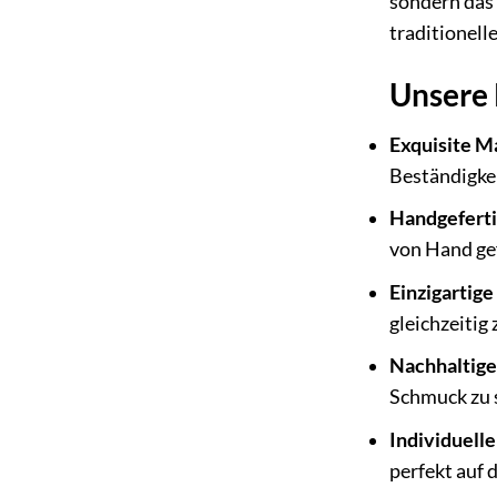
sondern das
traditionell
Unsere 
Exquisite Ma
Beständigke
Handgeferti
von Hand gef
Einzigartige
gleichzeitig
Nachhaltig
Schmuck zu s
Individuell
perfekt auf 