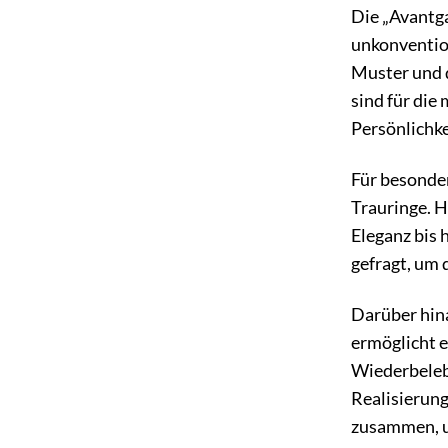
Die „Avantga
unkonventio
Muster und d
sind für die
Persönlichke
Für besonde
Trauringe. H
Eleganz bis 
gefragt, um 
Darüber hina
ermöglicht e
Wiederbelebu
Realisierun
zusammen, um