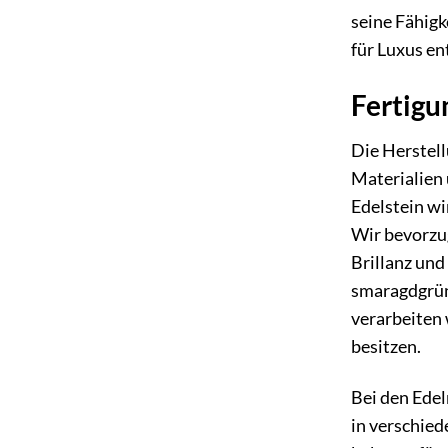
seine Fähig
für Luxus en
Fertigu
Die Herstell
Materialien 
Edelstein wi
Wir bevorzu
Brillanz und
smaragdgrüne
verarbeiten 
besitzen.
Bei den Edel
in verschied