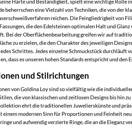
seine Härte und Beständigkeit, spielt eine wichtige Rolle 
e beherrschen eine Vielzahl von Techniken, die von der k
erschweißverfahren reichen. Die Feingliedrigkeit von Fili
Fassungen, die den Edelsteinen optimalen Halt und Glanz 
t. Bei der Oberflächenbearbeitung greifen wir auf traditi
äche zu erzielen, die den Charakter des jeweiligen Designs 
jedes Schrittes. Jedes einzelne Schmuckstück durchläuft v
len, dass es unseren hohen Standards entspricht und den
ionen und Stilrichtungen
onen von Goldina Loy sind so vielfältig wie die individuel
Stilen, die von klassischen und zeitlosen Designs bis hin 
ollektion ehrt die traditionellen Juwelierskünste und präs
it einem modernen Sinn für Proportionen und Feinheit neu i
rringe und aufwendig verzierte Ringe, die an die Eleganz v