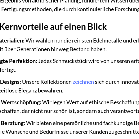
 Ergebnis von akribischer Planung, fundiertem Wissen übe
e Fertigungsmethoden, die durch kontinuierliche Forschun
Kernvorteile auf einen Blick
terialien:
Wir wählen nur die reinsten Edelmetalle und erl
it über Generationen hinweg Bestand haben.
gte Perfektion:
Jedes Schmuckstück wird von unseren erf
ertigt.
 Designs:
Unsere Kollektionen
zeichnen
sich durch innovat
 zeitlose Eleganz bewahren.
e Wertschöpfung:
Wir legen Wert auf ethische Beschaffun
chaffen, der nicht nur schön ist, sondern auch verantwortu
e Beratung:
Wir bieten eine persönliche und fachkundige B
die Wünsche und Bedürfnisse unserer Kunden zugeschnitten