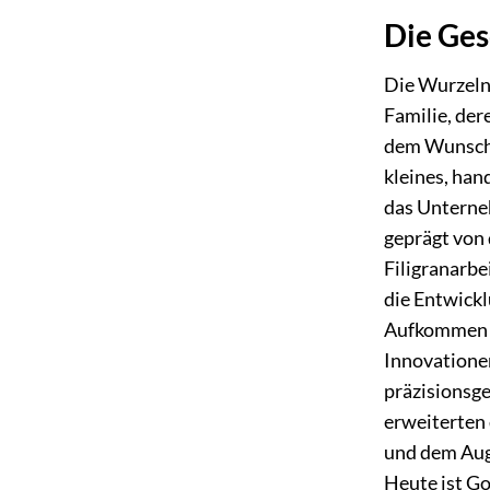
Die Ges
Die Wurzeln 
Familie, der
dem Wunsch, 
kleines, han
das Unterne
geprägt von 
Filigranarbe
die Entwickl
Aufkommen ne
Innovationen
präzisionsg
erweiterten 
und dem Auge
Heute ist Go