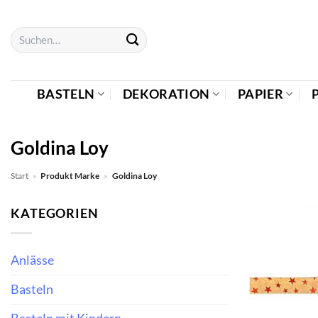
Zum
Inhalt
Suchen
springen
nach:
BASTELN
DEKORATION
PAPIER
Goldina Loy
Start
»
Produkt Marke
»
Goldina Loy
KATEGORIEN
Anlässe
Basteln