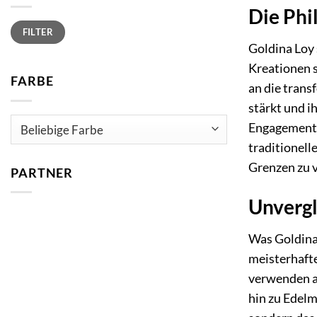
Die Phi
Min.
Max.
FILTER
Preis
Preis
Goldina Loy 
Kreationen s
FARBE
an die trans
stärkt und i
Engagement f
traditionell
Grenzen zu v
PARTNER
Unvergl
Was Goldina
meisterhafte
verwenden a
hin zu Edelm