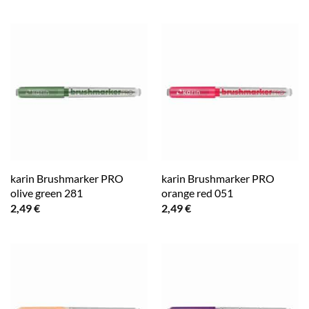
karin Brushmarker PRO
karin Brushmarker PRO
olive green 281
orange red 051
2,49
€
2,49
€