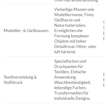
Vielseitige Massen wie
Modelliermasse, Fimo,
Gießharze und
Sk
Naturmaterialien.
Sc
Modellier- & Gießmassen
Ermöglichen die
De
Formung komplexer
Di
Objekte mit hoher
Detailtreue. Hitze- oder
luft härtend.
Spezialfarben und
Druckpasten für
Textilien. Einfache
Pe
Textilveredelung &
Anwendung,
Be
Stoffdruck
Waschbeständigkeit,
De
lebendige Farben.
Transfermedien für
individuelle Designs.