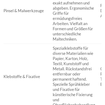
exakt aufnehmen und
Fe
abgeben. Ergonomische
Pinsel & Malwerkzeuge
De
Griffe für
Au
ermüdungsfreies
Arbeiten. Vielfalt an
Formen und Größen für
unterschiedliche
Maltechniken.
Spezialklebstoffe für
diverse Materialien wie
Papier, Karton, Holz,
Textil, Kunststoff und
Metall. Rückstandsfrei
Co
entfernbar oder
Re
Klebstoffe & Fixative
permanent haftend.
Te
Spezielle Sprühkleber
Ba
und Fixative für
künstlerische Fixierung
und
Oberflächenbehandlung.