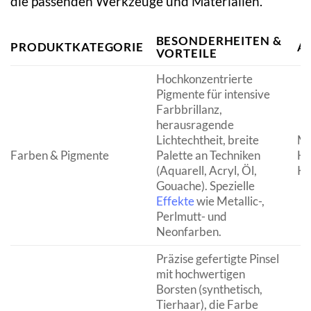
die passenden Werkzeuge und Materialien.
BESONDERHEITEN &
PRODUKTKATEGORIE
A
VORTEILE
Hochkonzentrierte
Pigmente für intensive
Farbbrillanz,
herausragende
Lichtechtheit, breite
Ma
Farben & Pigmente
Palette an Techniken
Ho
(Aquarell, Acryl, Öl,
Kun
Gouache). Spezielle
Effekte
wie Metallic-,
Perlmutt- und
Neonfarben.
Präzise gefertigte Pinsel
mit hochwertigen
Borsten (synthetisch,
Tierhaar), die Farbe