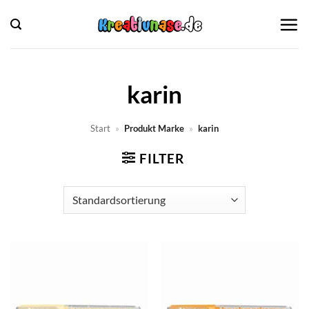
Zum
Inhalt
springen
karin
Start
»
Produkt Marke
»
karin
FILTER