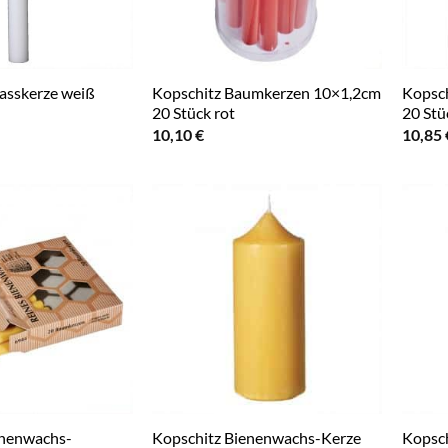
asskerze weiß
Kopschitz Baumkerzen 10×1,2cm
Kopsc
20 Stück rot
20 Stü
10,10
€
10,85
enenwachs-
Kopschitz Bienenwachs-Kerze
Kopsc