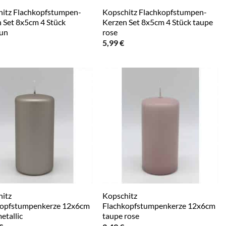
itz Flachkopfstumpen-
Kopschitz Flachkopfstumpen-
 Set 8x5cm 4 Stück
Kerzen Set 8x5cm 4 Stück taupe
aun
rose
5,99
€
itz
Kopschitz
kopfstumpenkerze 12x6cm
Flachkopfstumpenkerze 12x6cm
etallic
taupe rose