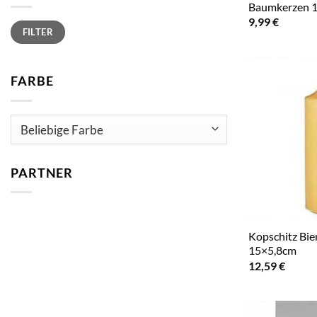
Baumkerzen 1
9,99
€
Min.
Max.
FILTER
Preis
Preis
FARBE
PARTNER
Kopschitz Bi
15×5,8cm
12,59
€