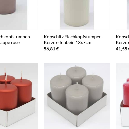
achkopfstumpen-
Kopschitz Flachkopfstumpen-
Kopsch
taupe rose
Kerze elfenbein 13x7cm
Kerze 
56,81
€
41,55