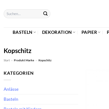
Zum
Inhalt
Suchen
springen
nach:
BASTELN
DEKORATION
PAPIER
Kopschitz
Start
»
Produkt Marke
»
Kopschitz
KATEGORIEN
Anlässe
Basteln