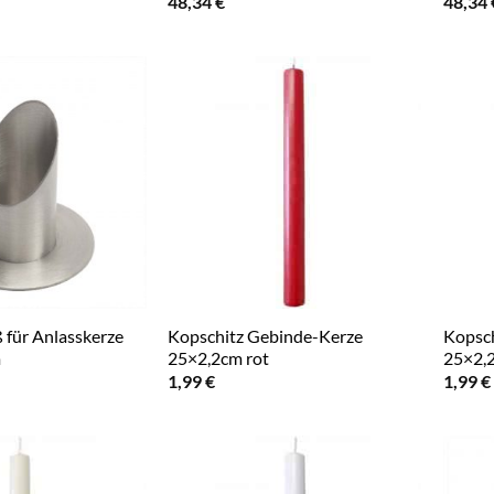
48,34
€
48,34
 für Anlasskerze
Kopschitz Gebinde-Kerze
Kopsch
m
25×2,2cm rot
25×2,
1,99
€
1,99
€