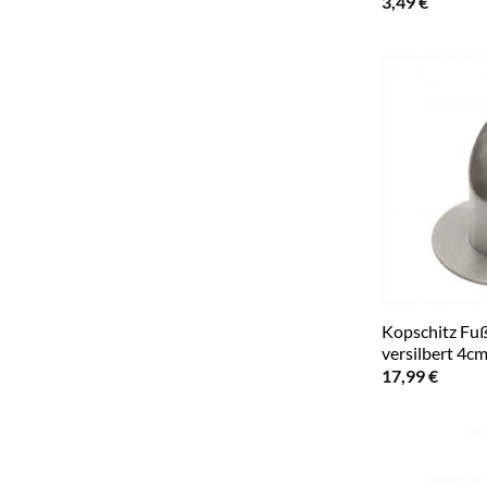
3,49
€
Kopschitz Fuß
versilbert 4c
17,99
€