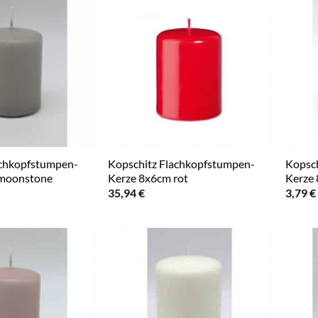
achkopfstumpen-
Kopschitz Flachkopfstumpen-
Kopsch
 moonstone
Kerze 8x6cm rot
Kerze 
35,94
€
3,79
€