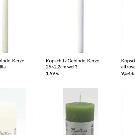
binde-Kerze
Kopschitz Gebinde-Kerze
Kopsch
lla
25×2,2cm weiß
altros
1,99
€
9,54
€