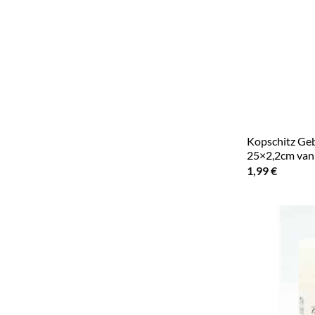
Kopschitz Ge
25×2,2cm vani
1,99
€