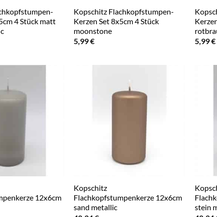
achkopfstumpen-
Kopschitz Flachkopfstumpen-
Kopsch
5cm 4 Stück matt
Kerzen Set 8x5cm 4 Stück
Kerzen
ic
moonstone
rotbr
5,99
€
5,99
€
Kopschitz
Kopsch
mpenkerze 12x6cm
Flachkopfstumpenkerze 12x6cm
Flach
sand metallic
stein m