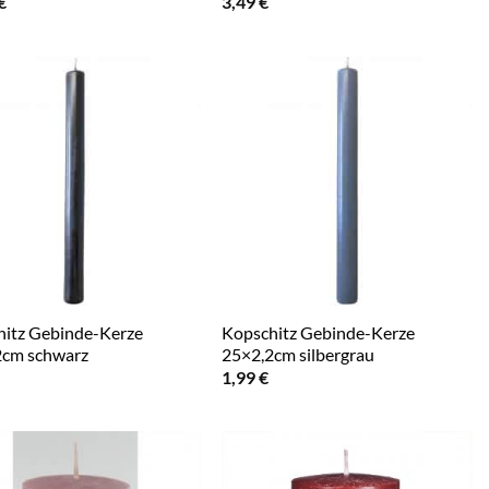
€
3,49
€
itz Gebinde-Kerze
Kopschitz Gebinde-Kerze
2cm schwarz
25×2,2cm silbergrau
1,99
€