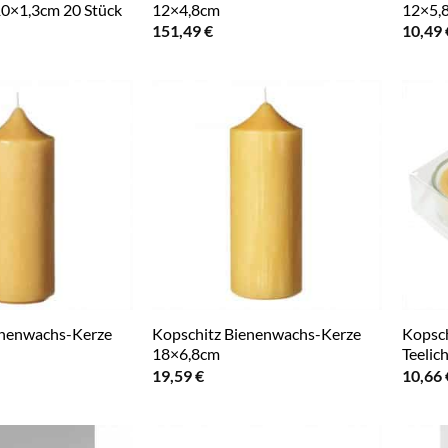
0×1,3cm 20 Stück
12×4,8cm
12×5,
151,49
€
10,49
enenwachs-Kerze
Kopschitz Bienenwachs-Kerze
Kopsch
18×6,8cm
Teelic
19,59
€
10,66