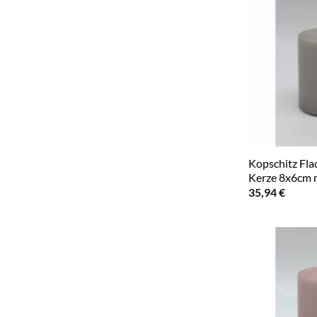
Kopschitz Fl
Kerze 8x6cm
35,94
€