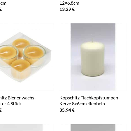
8cm
12×6,8cm
€
13,29
€
itz Bienenwachs-
Kopschitz Flachkopfstumpen-
hter 4 Stück
Kerze 8x6cm elfenbein
€
35,94
€