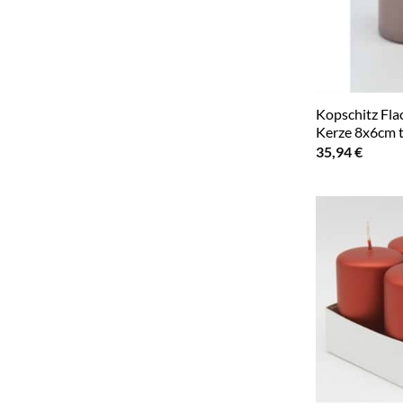
Kopschitz Fl
Kerze 8x6cm 
35,94
€