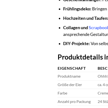
Frühlingsdeko:
Bringen 
Hochzeiten und Taufen
Collagen und
Scrapboo
ansprechende Gestaltun
DIY-Projekte:
Von selb
Produktdetails i
EIGENSCHAFT
BES
Produktname
Ohhh!
Größe der Eier
ca. 4 
Farbe
Creme
Anzahl pro Packung
24 St