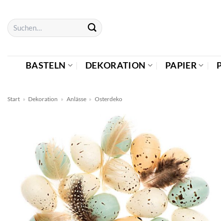
Zum
Inhalt
Suchen
springen
nach:
BASTELN
DEKORATION
PAPIER
Start
»
Dekoration
»
Anlässe
»
Osterdeko