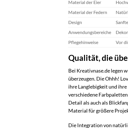
Material der Eier
Hochwe
Material der Federn
Natürl
Design
Sanfte
Anwendungsbereiche
Dekor
Pflegehinweise
Vor di
Qualität, die üb
Bei Kreativnase.de legen wi
überzeugen. Die Ohhh! Love
ihre Langlebigkeit und ihr
verschiedene Farbpaletten 
Detail als auch als Blickfan
Material für größere Proj
Die Integration von natürl