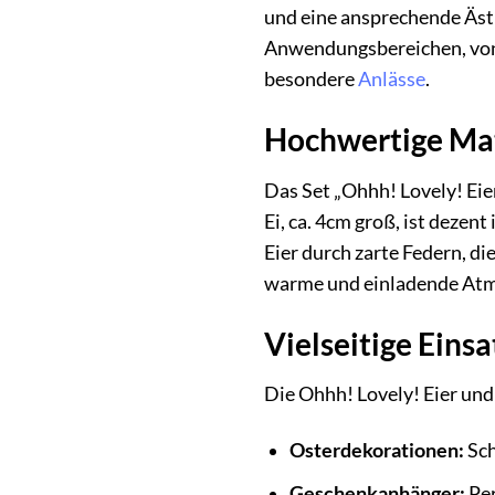
und eine ansprechende Ästh
Anwendungsbereichen, von 
besondere
Anlässe
.
Hochwertige Mate
Das Set „Ohhh! Lovely! Eie
Ei, ca. 4cm groß, ist deze
Eier durch zarte Federn, d
warme und einladende At
Vielseitige Einsa
Die Ohhh! Lovely! Eier und 
Osterdekorationen:
Sch
Geschenkanhänger:
Per