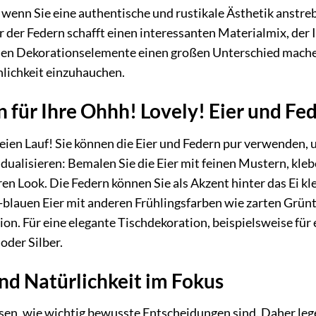
, wenn Sie eine authentische und rustikale Ästhetik anstr
ur der Federn schafft einen interessanten Materialmix, der
einen Dekorationselemente einen großen Unterschied mache
lichkeit einzuhauchen.
 für Ihre Ohhh! Lovely! Eier und Fe
reien Lauf! Sie können die Eier und Federn pur verwenden, 
idualisieren: Bemalen Sie die Eier mit feinen Mustern, kleb
ren Look. Die Federn können Sie als Akzent hinter das Ei k
-blauen Eier mit anderen Frühlingsfarben wie zarten Grü
n. Für eine elegante Tischdekoration, beispielsweise für
oder Silber.
nd Natürlichkeit im Fokus
sen, wie wichtig bewusste Entscheidungen sind. Daher lege