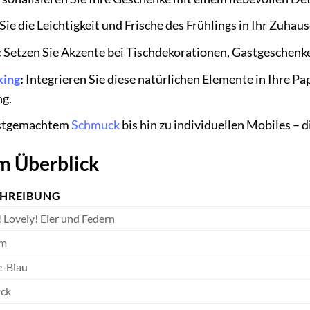
Sie die Leichtigkeit und Frische des Frühlings in Ihr Zuhau
:
Setzen Sie Akzente bei Tischdekorationen, Gastgeschenke
king
:
Integrieren Sie diese natürlichen Elemente in Ihre Pa
g.
stgemachtem
Schmuck
bis hin zu individuellen Mobiles – di
m Überblick
CHREIBUNG
 Lovely! Eier und Federn
cm
-Blau
ück