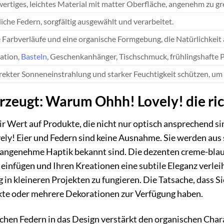
rtiges, leichtes Material mit matter Oberfläche, angenehm zu gre
iche Federn, sorgfältig ausgewählt und verarbeitet.
 Farbverläufe und eine organische Formgebung, die Natürlichkeit 
ation,
Basteln
, Geschenkanhänger, Tischschmuck, frühlingshafte P
rekter Sonneneinstrahlung und starker Feuchtigkeit schützen, um 
erzeugt: Warum Ohhh! Lovely! die ric
r Wert auf Produkte, die nicht nur optisch ansprechend sin
ly! Eier und Federn sind keine Ausnahme. Sie werden aus s
e angenehme Haptik bekannt sind. Die dezenten creme-blaue
einfügen und Ihren Kreationen eine subtile Eleganz verlei
g in kleineren Projekten zu fungieren. Die Tatsache, dass Si
ekte oder mehrere Dekorationen zur Verfügung haben.
ichen Federn in das Design verstärkt den organischen Chara