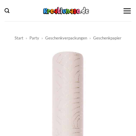
Zum
Inhalt
springen
Start
»
Party
»
Geschenkverpackungen
»
Geschenkpapier