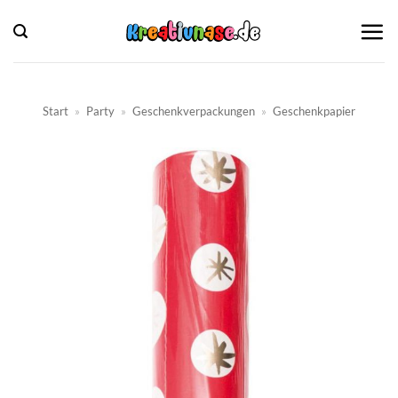
Zum
Inhalt
springen
Start
»
Party
»
Geschenkverpackungen
»
Geschenkpapier