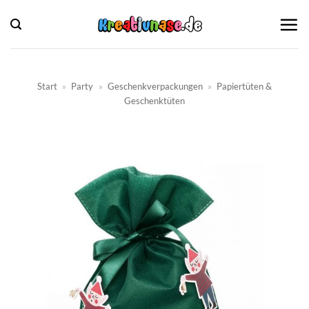
Zum
Inhalt
springen
Start
»
Party
»
Geschenkverpackungen
»
Papiertüten &
Geschenktüten