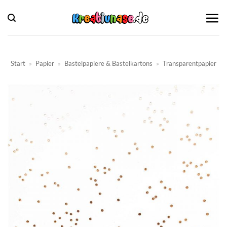
Zum
Inhalt
springen
Start
»
Papier
»
Bastelpapiere & Bastelkartons
»
Transparentpapier