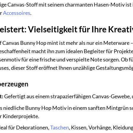
hige Canvas-Stoff mit seinem charmanten Hasen-Motiv ist id
er
Accessoires
.
eistert: Vielseitigkeit für Ihre Kreati
 Canvas Bunny Hop mint ist mehr als nur ein Meterware – e
eschaffenheit macht ihn zum idealen Begleiter für Projekte
nmotiv für eine frische und verspielte Note sorgen. Ob fü
es, dieser Stoff eröffnet Ihnen unzählige Gestaltungsmög
überzeugen
t:
Gefertigt aus einem strapazierfähigen Canvas-Gewebe, d
 niedliche Bunny Hop Motiv in einem sanften Mintgrün sorg
ür Kinderprojekte.
eal für Dekorationen,
Taschen
, Kissen, Vorhänge, Kleidung