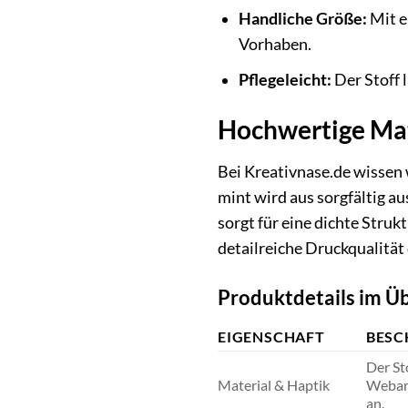
Handliche Größe:
Mit e
Vorhaben.
Pflegeleicht:
Der Stoff 
Hochwertige Mate
Bei Kreativnase.de wissen 
mint wird aus sorgfältig a
sorgt für eine dichte Struk
detailreiche Druckqualitä
Produktdetails im Üb
EIGENSCHAFT
BESC
Der St
Material & Haptik
Webart
an.