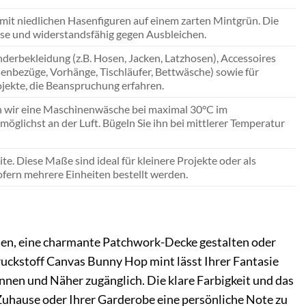
it niedlichen Hasenfiguren auf einem zarten Mintgrün. Die
ise und widerstandsfähig gegen Ausbleichen.
nderbekleidung (z.B. Hosen, Jacken, Latzhosen), Accessoires
ssenbezüge, Vorhänge, Tischläufer, Bettwäsche) sowie für
ojekte, die Beanspruchung erfahren.
len wir eine Maschinenwäsche bei maximal 30°C im
öglichst an der Luft. Bügeln Sie ihn bei mittlerer Temperatur
e. Diese Maße sind ideal für kleinere Projekte oder als
sofern mehrere Einheiten bestellt werden.
 nähen, eine charmante Patchwork-Decke gestalten oder
Druckstoff Canvas Bunny Hop mint lässt Ihrer Fantasie
nnen und Näher zugänglich. Die klare Farbigkeit und das
 Zuhause oder Ihrer Garderobe eine persönliche Note zu