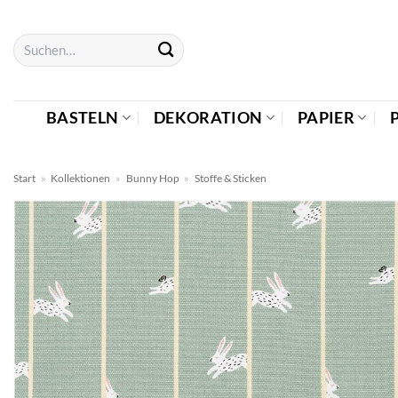
Zum
Inhalt
Suchen
springen
nach:
BASTELN
DEKORATION
PAPIER
Start
»
Kollektionen
»
Bunny Hop
»
Stoffe & Sticken