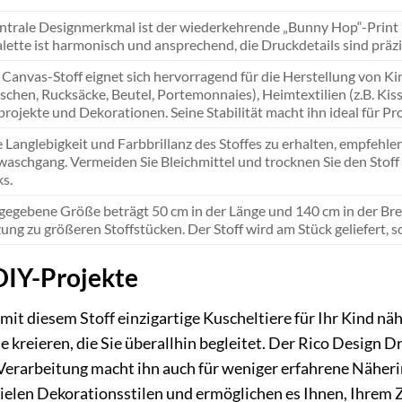
ntrale Designmerkmal ist der wiederkehrende „Bunny Hop“-Print m
lette ist harmonisch und ansprechend, die Druckdetails sind präz
 Canvas-Stoff eignet sich hervorragend für die Herstellung von Ki
Taschen, Rucksäcke, Beutel, Portemonnaies), Heimtextilien (z.B. Ki
projekte und Dekorationen. Seine Stabilität macht ihn ideal für Pr
 Langlebigkeit und Farbbrillanz des Stoffes zu erhalten, empfeh
aschgang. Vermeiden Sie Bleichmittel und trocknen Sie den Stoff m
ks.
gegebene Größe beträgt 50 cm in der Länge und 140 cm in der Breit
ung zu größeren Stoffstücken. Der Stoff wird am Stück geliefert, 
 DIY-Projekte
ie mit diesem Stoff einzigartige Kuscheltiere für Ihr Kind
e kreieren, die Sie überallhin begleitet. Der Rico Design 
e Verarbeitung macht ihn auch für weniger erfahrene Näheri
vielen Dekorationsstilen und ermöglichen es Ihnen, Ihrem