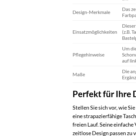
Das ze
Design-Merkmale
Farbpa
Dieser
Einsatzmöglichkeiten
(z.B. 
Bastel
Um die
Pflegehinweise
Schonw
auf lin
Die an
Maße
Ergänz
Perfekt für Ihre
Stellen Sie sich vor, wie S
eine strapazierfähige Tasch
freien Lauf. Seine einfach
zeitlose Design passen zu 