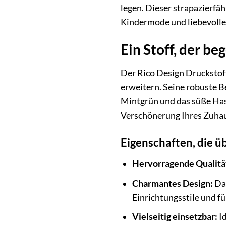
legen. Dieser strapazierfä
Kindermode und liebevoll
Ein Stoff, der beg
Der Rico Design Druckstoff
erweitern. Seine robuste B
Mintgrün und das süße Hase
Verschönerung Ihres Zuhaus
Eigenschaften, die 
Hervorragende Qualitä
Charmantes Design:
Das
Einrichtungsstile und f
Vielseitig einsetzbar:
Id