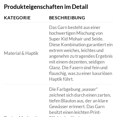
Produkteigenschaften im Detail
KATEGORIE
BESCHREIBUNG
Das Garn besteht aus einer
hochwertigen Mischung von
Super Kid Mohair und Seide.
Diese Kombination garantiert ein
extrem weiches, leichtes und
Material & Haptik
angenehm zu tragendes Ergebnis
mit einem dezenten, seidigen
Glanz. Die Fasern sind fein und
flauschig, was zu einer luxuriösen
Haptik führt.
Die Farbgebung „wasser“
zeichnet sich durch einen zarten,
tiefen Blauton aus, der an klare
Gewässer erinnert. Das Garn
besitzt einen leichten Print-