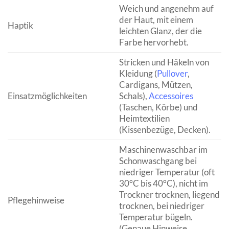
Weich und angenehm auf
der Haut, mit einem
Haptik
leichten Glanz, der die
Farbe hervorhebt.
Stricken und Häkeln von
Kleidung (
Pullover
,
Cardigans, Mützen,
Einsatzmöglichkeiten
Schals),
Accessoires
(Taschen, Körbe) und
Heimtextilien
(Kissenbezüge, Decken).
Maschinenwaschbar im
Schonwaschgang bei
niedriger Temperatur (oft
30°C bis 40°C), nicht im
Trockner trocknen, liegend
Pflegehinweise
trocknen, bei niedriger
Temperatur bügeln.
(Genaue Hinweise