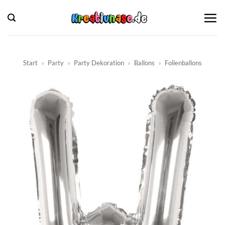
Zum
Inhalt
springen
Start
»
Party
»
Party Dekoration
»
Ballons
»
Folienballons