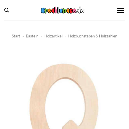
Zum
Inhalt
springen
Start
»
Basteln
»
Holzartikel
»
Holzbuchstaben & Holzzahlen