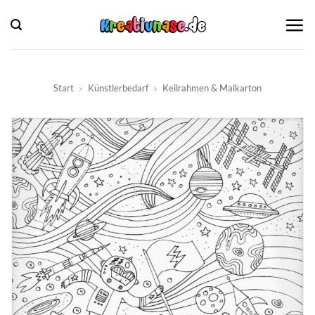
Zum
Inhalt
springen
Start
»
Künstlerbedarf
»
Keilrahmen & Malkarton