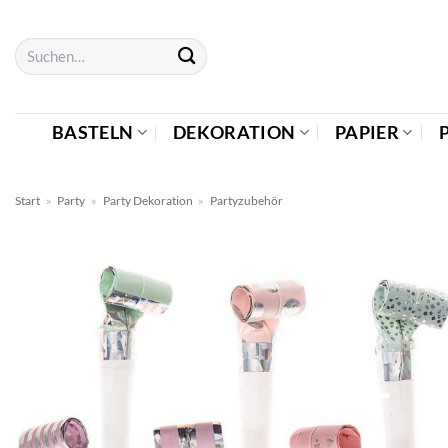
Zum
Inhalt
Suchen
springen
nach:
BASTELN
DEKORATION
PAPIER
Start
»
Party
»
Party Dekoration
»
Partyzubehör