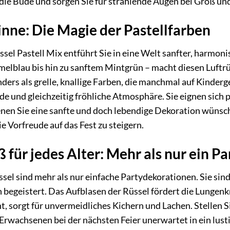
ie Bude und sorgen Sie für strahlende Augen bei Groß und
Sinne: Die Magie der Pastellfarben
ssel Pastell Mix entführt Sie in eine Welt sanfter, harmon
lblau bis hin zu sanftem Mintgrün – macht diesen Luftrüss
nders als grelle, knallige Farben, die manchmal auf Kinde
de und gleichzeitig fröhliche Atmosphäre. Sie eignen sich 
denen Sie eine sanfte und doch lebendige Dekoration wünsch
e Vorfreude auf das Fest zu steigern.
 für jedes Alter: Mehr als nur ein Pa
ssel sind mehr als nur einfache Partydekorationen. Sie sind
egeistert. Das Aufblasen der Rüssel fördert die Lungenkr
, sorgt für unvermeidliches Kichern und Lachen. Stellen Si
Erwachsenen bei der nächsten Feier unerwartet in ein lust