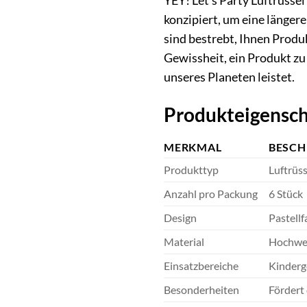
YEY! Let’s Party Luftrüsse
konzipiert, um eine länger
sind bestrebt, Ihnen Produ
Gewissheit, ein Produkt zu
unseres Planeten leistet.
Produkteigensch
MERKMAL
BESCH
Produkttyp
Luftrüss
Anzahl pro Packung
6 Stück
Design
Pastell
Material
Hochwert
Einsatzbereiche
Kinderg
Besonderheiten
Fördert 