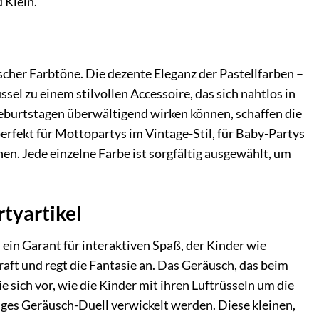
 Klein.
ischer Farbtöne. Die dezente Eleganz der Pastellfarben –
el zu einem stilvollen Accessoire, das sich nahtlos in
rgeburtstagen überwältigend wirken können, schaffen die
perfekt für Mottopartys im Vintage-Stil, für Baby-Partys
en. Jede einzelne Farbe ist sorgfältig ausgewählt, um
rtyartikel
 ein Garant für interaktiven Spaß, der Kinder wie
aft und regt die Fantasie an. Das Geräusch, das beim
e sich vor, wie die Kinder mit ihren Luftrüsseln um die
iges Geräusch-Duell verwickelt werden. Diese kleinen,