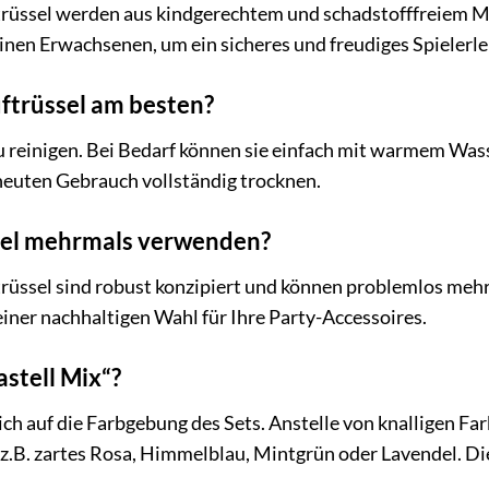
uftrüssel werden aus kindgerechtem und schadstofffreiem Ma
einen Erwachsenen, um ein sicheres und freudiges Spielerle
uftrüssel am besten?
 zu reinigen. Bei Bedarf können sie einfach mit warmem Wa
rneuten Gebrauch vollständig trocknen.
ssel mehrmals verwenden?
uftrüssel sind robust konzipiert und können problemlos me
einer nachhaltigen Wahl für Ihre Party-Accessoires.
stell Mix“?
ich auf die Farbgebung des Sets. Anstelle von knalligen Fa
 z.B. zartes Rosa, Himmelblau, Mintgrün oder Lavendel. Di