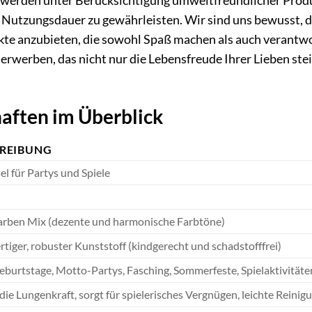
l werden unter Berücksichtigung umweltfreundlicher Produk
e Nutzungsdauer zu gewährleisten. Wir sind uns bewusst, d
kte anzubieten, die sowohl Spaß machen als auch verantwor
 erwerben, das nicht nur die Lebensfreude Ihrer Lieben ste
aften im Überblick
REIBUNG
el für Partys und Spiele
farben Mix (dezente und harmonische Farbtöne)
iger, robuster Kunststoff (kindgerecht und schadstofffrei)
eburtstage, Motto-Partys, Fasching, Sommerfeste, Spielaktivitäte
die Lungenkraft, sorgt für spielerisches Vergnügen, leichte Reinig