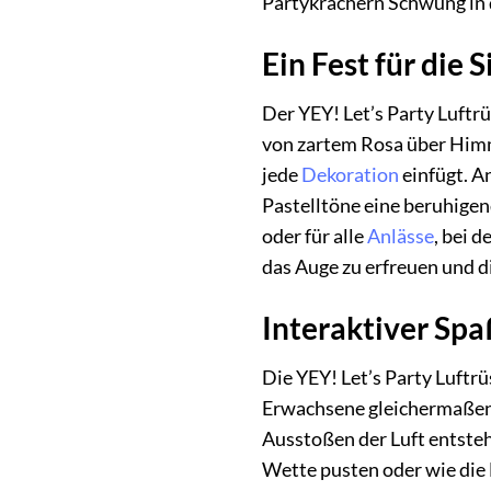
Partykrachern Schwung in d
Ein Fest für die 
Der YEY! Let’s Party Luftrü
von zartem Rosa über Himme
jede
Dekoration
einfügt. A
Pastelltöne eine beruhigen
oder für alle
Anlässe
, bei 
das Auge zu erfreuen und di
Interaktiver Spaß
Die YEY! Let’s Party Luftrü
Erwachsene gleichermaßen b
Ausstoßen der Luft entsteht
Wette pusten oder wie die 