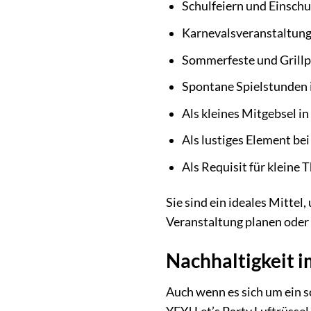
Schulfeiern und Einschu
Karnevalsveranstaltun
Sommerfeste und Grillp
Spontane Spielstunden 
Als kleines Mitgebsel i
Als lustiges Element be
Als Requisit für kleine 
Sie sind ein ideales Mittel
Veranstaltung planen oder 
Nachhaltigkeit i
Auch wenn es sich um ein s