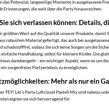
n das Potenzial, langweilige Momente in ausgelassene Fr
de Erinnerungen, die weit über die Party hinausreichen.
 Sie sich verlassen können: Details, 
ir größten Wert auf die Qualität unserer Produkte, damit 
d aus robustem Material gefertigt, das auch bei ausgelasse
d schadstofffrei, sodass Sie sich keine Sorgen um die Sic
e einfache Handhabung, selbst für kleinere Kinder. Die gla
l etwas danebengeht – ein wichtiger Aspekt, wenn es um di
ein sorgenfreies Partyerlebnis zu ermöglichen.
atzmöglichkeiten: Mehr als nur ein G
er YEY! Let’s Party Luftrüssel Pastell Mix sind nahezu un
ten eignen sie sich hervorragend für: