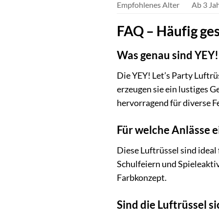
Empfohlenes Alter
Ab 3 Jah
FAQ – Häufig gest
Was genau sind YEY! 
Die YEY! Let’s Party Luftr
erzeugen sie ein lustiges G
hervorragend für diverse Fe
Für welche Anlässe e
Diese Luftrüssel sind idea
Schulfeiern und Spieleakti
Farbkonzept.
Sind die Luftrüssel s