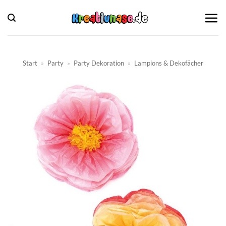
Zum
Inhalt
springen
Start
»
Party
»
Party Dekoration
»
Lampions & Dekofächer