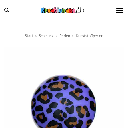
Zum
Inhalt
springen
Start
»
Schmuck
»
Perlen
»
Kunststoffperlen