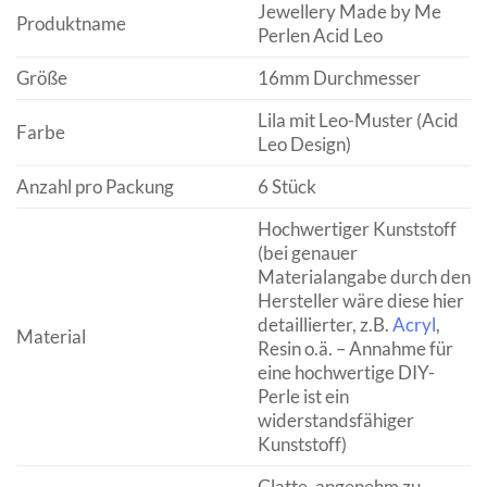
Jewellery Made by Me
Produktname
Perlen Acid Leo
Größe
16mm Durchmesser
Lila mit Leo-Muster (Acid
Farbe
Leo Design)
Anzahl pro Packung
6 Stück
Hochwertiger Kunststoff
(bei genauer
Materialangabe durch den
Hersteller wäre diese hier
detaillierter, z.B.
Acryl
,
Material
Resin o.ä. – Annahme für
eine hochwertige DIY-
Perle ist ein
widerstandsfähiger
Kunststoff)
Glatte, angenehm zu